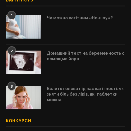
ВАГІТНІСТЬ
1
Чи можна вагітним «Но-шпу»?
2
Домашний тест на беременность с
помощью йода
3
Болить голова під час вагітності: як
зняти біль без ліків, які таблетки
можна
КОНКУРСИ