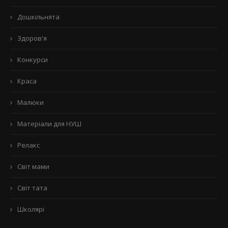
Дошкільнята
Здоров'я
Конкурси
Краса
Малюки
Матеріали для НУШ
Релакс
Світ мами
Світ тата
Школярі