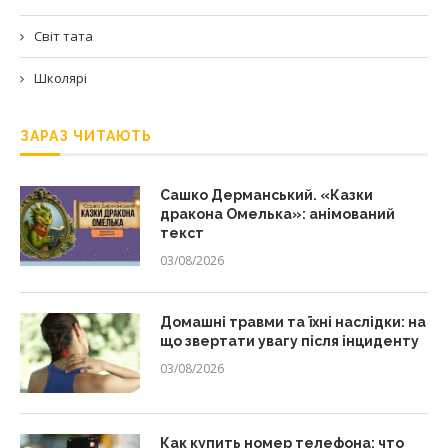
Світ тата
Школярі
ЗАРАЗ ЧИТАЮТЬ
Сашко Дерманський. «Казки
дракона Омелька»: анімований
текст
03/08/2026
Домашні травми та їхні наслідки: на
що звертати увагу після інциденту
03/08/2026
Как купить номер телефона: что