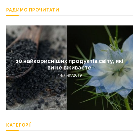
РАДИМО ПРОЧИТАТИ
10 найкорисніших продуктів світу, які
ви не вживаєте
14/Лип/2019
КАТЕГОРІЇ