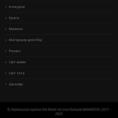
Конкурси
Краса
Малюки
Матеріали для НУШ
Релакс
Світ мами
Світ тата
Школярі
© Український портал для дітей та їхніх батьків MAMABOOK. 2011 -
2025