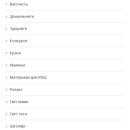
Вагітність
Дошкільнята
Здоров'я
Конкурси
Краса
Малюки
Матеріали для НУШ
Релакс
Світ мами
Світ тата
Школярі