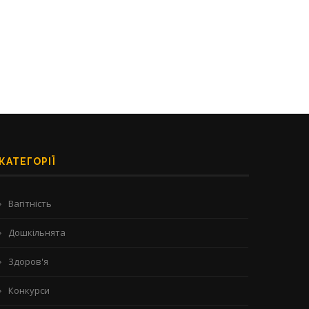
29/07/2026
29/07/2026
КАТЕГОРІЇ
Вагітність
Дошкільнята
Здоров'я
Конкурси