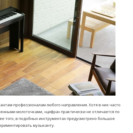
Попробуйте рецепт
симптоми
легендарного супа доктора
 дітей
Моро, который без...
08/Січ/2021
антам-профессионалам любого направления. Хотя в них часто
оенными молоточками, «цифра» практически не отличается по
ее того, в подобных инструментах предусмотрено большое
ериментировать музыканту.