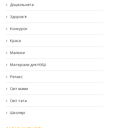
Дошкільнята
Здоров'я
Конкурси
Краса
Малюки
Матеріали для НУШ
Релакс
Світ мами
Світ тата
Школярі