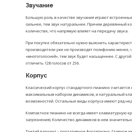
Звучание
Большую роль в качестве звучания играют встроенные
сильнее, тем звук натуральнее. Причем деревянный 
количестве, что напрямую влияет на передачу звука.
При покупке обязательно нужно выяснить характерис
производители уже не производят полифонию менее, че
«многоголосней», тем звук будет насыщеннее. С друго
отличить 128 голосов от 256.
Корпус
Классический корпус стандартного пианино считается 
максимальным набором динамиков, и натуральный кл
возможностей. Остальные виды корпуса имеют ряд не
Компактное пианино не всегда имеет клавиатурную к
загрязнения). Количество динамиков в нем значительн
Третий вариант – портативное фортепиано. Главное и