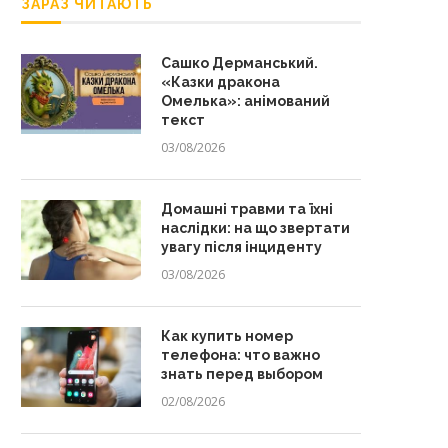
ЗАРАЗ ЧИТАЮТЬ
Сашко Дерманський.
«Казки дракона
Омелька»: анімований
текст
03/08/2026
Домашні травми та їхні
наслідки: на що звертати
увагу після інциденту
03/08/2026
Как купить номер
телефона: что важно
знать перед выбором
02/08/2026