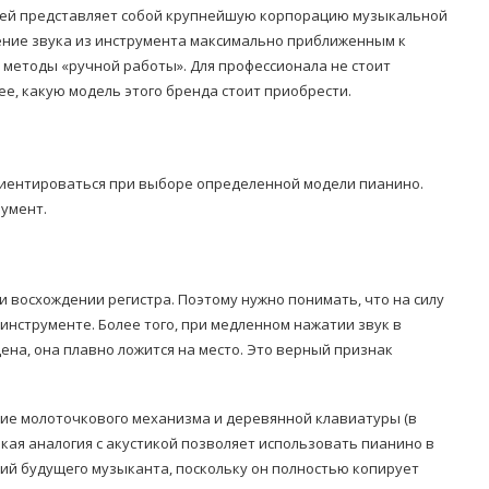
рией представляет собой крупнейшую корпорацию музыкальной
ение звука из инструмента максимально приближенным к
 методы «ручной работы». Для профессионала не стоит
ее, какую модель этого бренда стоит приобрести.
риентироваться при выборе определенной модели пианино.
румент.
 восхождении регистра. Поэтому нужно понимать, что на силу
м инструменте. Более того, при медленном нажатии звук в
щена, она плавно ложится на место. Это верный признак
ие молоточкового механизма и деревянной клавиатуры (в
акая аналогия с акустикой позволяет использовать пианино в
ий будущего музыканта, поскольку он полностью копирует