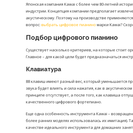
Японская компания Kawai с более чем 80-летней исто
индустрии. Концепция компании предполагает извлеч
акустическому. Поэтому на производстве применяются
вопрос:
выбрать цифровое пианино
марки Kawai? Скор
Подбор цифрового пианино
Существует насколько критериев, на которые стоит о
Главное – для какой цели будет предназначаться инст
Клавиатура
88 клавиш имеют разный вес, который уменьшается при
звука будет влиять и сила нажатия, как в акустическо
принципе отсутствует, а после того, как клавиша отпу
качественного цифрового фортепиано.
Еще одна особенность инструмента Kawai – возвращен
более ранних моделях использовалась их имитация). Т
качестве идеального инструмента для домашних занят