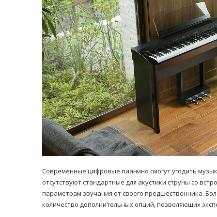
равильно принимать
Лікарі назвали 
льна: никакого кипятка
коронавірусу в
и...
14/Бер/2020
30/Січ/2021
Современные цифровые пианино смогут угодить музык
отсутствуют стандартные для акустики струны со встр
параметрам звучания от своего предшественника. Бол
количество дополнительных опций, позволяющих эксп