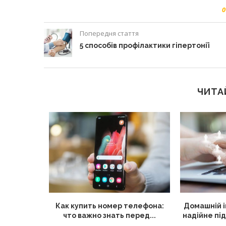
0
Попередня стаття
5 способів профілактики гіпертонії
ЧИТА
остійно
Как купить номер телефона:
Домашній і
 інші...
что важно знать перед...
надійне пі