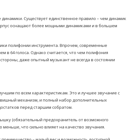
 динамики. Существует единственное правило – чем динамик
корпус оснащают более мощными динамиками и в большем
тики полифонии инструмента. Впрочем, современные
м в 64 голоса. Однако считается, что чем полифония
й стороны, даже опытный музыкант не всегда в состоянии
лучшим по всем характеристикам. Это и лучшее звучание с
авишный механизм, и полный набор дополнительных
достатков перед старшим собратом.
рышку (обязательный предохранитель от возможного
о меньше, что сильно влияет на качество звучания.
х преимущество – малый вес и возможность доступной