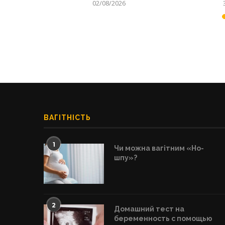
02/08/2026
ВАГІТНІСТЬ
1
Чи можна вагітним «Но-
шпу»?
2
Домашний тест на
беременность с помощью