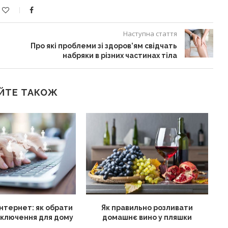
Наступна стаття
Про які проблеми зі здоров’ям свідчать
набряки в різних частинах тіла
ЙТЕ ТАКОЖ
нтернет: як обрати
Як правильно розливати
дключення для дому
домашнє вино у пляшки