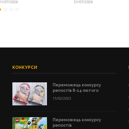
31/07/2026
31/07/2026
КОНКУРСИ
Переможець конкурсу
репостів 8-14 лютого
15/02/2023
Переможець конкурсу
репостів