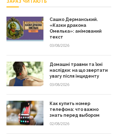
ЗАРАЗ ЧИТАЮТЬ
Сашко Дерманський.
«Казки дракона
Омелька»: анімований
текст
03/08/2026
Домашні травми та їхні
наслідки: на що звертати
увагу після інциденту
03/08/2026
Как купить номер
телефона: что важно
знать перед выбором
02/08/2026