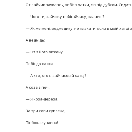
От зайчик злякавсь, вибіг з хатки, сів під дубком. Сидит
— Чого ти, зайчику-побігайчику, плачеш?
— Як же мені, ведмедику, не плакати, коли в моїй хатці 
А ведмідь:
— От я його вижену!
Побіг до хатки:
— А хто, хто в зайчиковій хатці?
А коза з печі:
— Я коза-дереза,
За три копи куплена,
Півбока луплена!