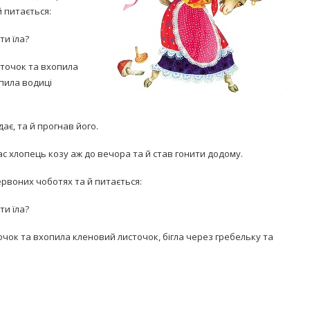
й питається:
ти їла?
місточок та вхопила
опила водиці
Попробуйте рецепт
симптоми
ає, та й прогнав його.
легендарного супа доктора
 дітей
Моро, который без...
ас хлопець козу аж до вечора та й став гонити додому.
08/Січ/2021
червоних чоботях та й питається:
ти їла?
місточок та вхопила кленовий листочок, бігла через гребельку та