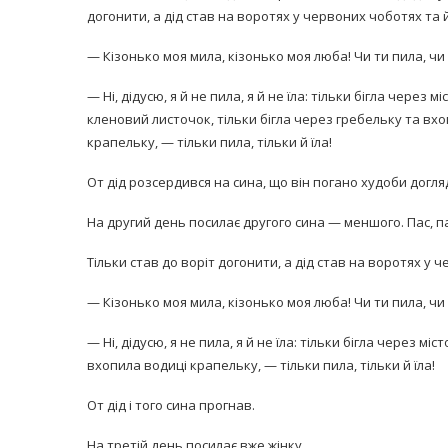
догонити, а дід став на воротях у червоних чоботях та 
— Кізонько моя мила, кізонько моя люба! Чи ти пила, чи 
— Ні, дідусю, я й не пила, я й не їла: тільки бігла через 
кленовий листочок, тільки бігла через гребельку та вх
крапельку, — тільки пила, тільки й їла!
равильно принимать
Лікарі назвали 
От дід розсердився на сина, що він погано худоби догляд
льна: никакого кипятка
коронавірусу в
и...
На другий день посилає другого сина — меншого. Пас, п
14/Бер/2020
30/Січ/2021
Тільки став до воріт догонити, а дід став на воротях у 
— Кізонько моя мила, кізонько моя люба! Чи ти пила, чи 
— Ні, дідусю, я не пила, я й не їла: тільки бігла через 
вхопила водиці крапельку, — тільки пила, тільки й їла!
От дід і того сина прогнав.
На третій день посилає вже жінку.