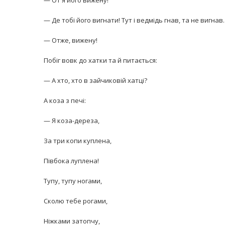
— От я його вижену!
— Де тобі його вигнати! Тут і ведмідь гнав, та не вигнав.
— Отже, вижену!
Побіг вовк до хатки та й питається:
— А хто, хто в зайчиковій хатці?
А коза з печі:
— Я коза-дереза,
За три копи куплена,
Півбока луплена!
Тупу, тупу ногами,
Сколю тебе рогами,
Ніжками затопчу,