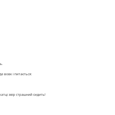
ь.
де вовк і питається:
хатці звір страшний сидить!