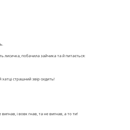
ь.
ить лисичка, побачила зайчика та й питається:
й хатці страшний звір сидить!
 вигнав, і вовк гнав, та не вигнав, а то ти!