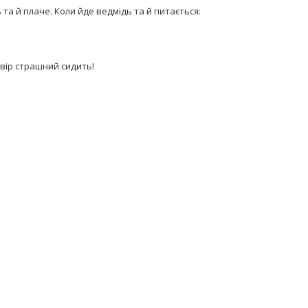
ь та й плаче. Коли йде ведмідь та й питається:
звір страшний сидить!