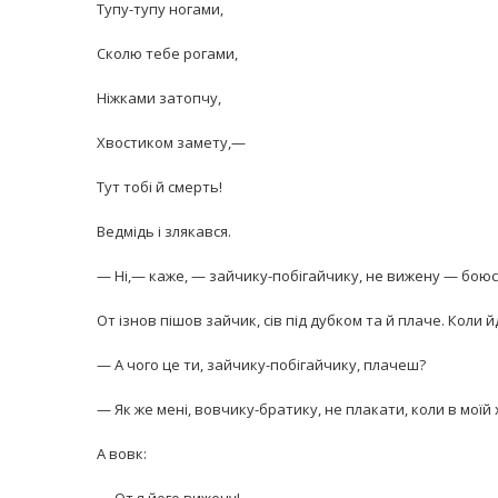
Тупу-тупу ногами,
Сколю тебе рогами,
Ніжками затопчу,
Хвостиком замету,—
Тут тобі й смерть!
Ведмідь і злякався.
— Ні,— каже, — зайчику-побігайчику, не вижену — боюс
От ізнов пішов зайчик, сів під дубком та й плаче. Коли й
— А чого це ти, зайчику-побігайчику, плачеш?
— Як же мені, вовчику-братику, не плакати, коли в моїй 
А вовк: