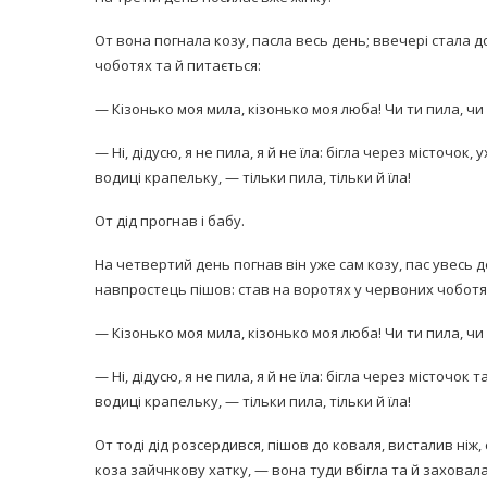
От вона погнала козу, пасла весь день; ввечері стала д
чоботях та й питається:
— Кізонько моя мила, кізонько моя люба! Чи ти пила, чи 
— Ні, дідусю, я не пила, я й не їла: бігла через місточо
водиці крапельку, — тільки пила, тільки й їла!
От дід прогнав і бабу.
На четвертий день погнав він уже сам козу, пас увесь де
навпростець пішов: став на воротях у червоних чоботях
— Кізонько моя мила, кізонько моя люба! Чи ти пила, чи 
— Ні, дідусю, я не пила, я й не їла: бігла через місточо
водиці крапельку, — тільки пила, тільки й їла!
От тоді дід розсердився, пішов до коваля, висталив ніж, с
коза зайчнкову хатку, — вона туди вбігла та й заховала