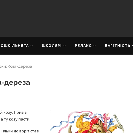
ДОШКІЛЬНЯТА
ШКОЛЯРІ
РЕЛАКС
ВАГІТНІСТЬ
азки: Коза-дереза
за-дереза
і козу. Привіз її
а ту козу пасти.
 Тільки до воріт став