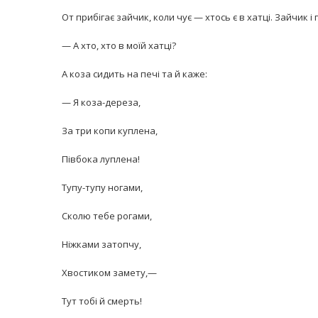
От прибігає зайчик, коли чує — хтось є в хатці. Зайчик і 
— А хто, хто в моїй хатці?
А коза сидить на печі та й каже:
— Я коза-дереза,
За три копи куплена,
Півбока луплена!
Тупу-тупу ногами,
Сколю тебе рогами,
Ніжками затопчу,
Хвостиком замету,—
Тут тобі й смерть!