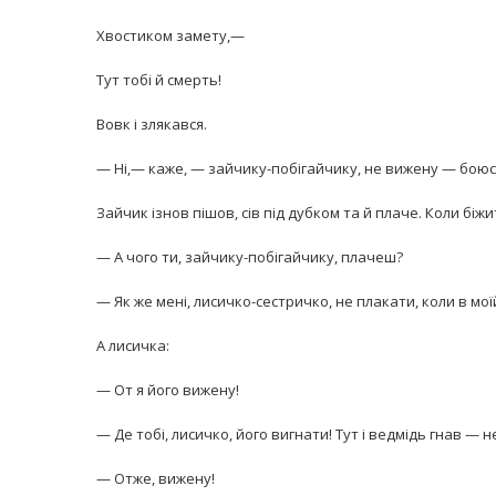
Хвостиком замету,—
Тут тобі й смерть!
Вовк і злякався.
— Ні,— каже, — зайчику-побігайчику, не вижену — боюс
Зайчик ізнов пішов, сів під дубком та й плаче. Коли біж
— А чого ти, зайчику-побігайчику, плачеш?
— Як же мені, лисичко-сестричко, не плакати, коли в мої
А лисичка:
— От я його вижену!
— Де тобі, лисичко, його вигнати! Тут і ведмідь гнав — не
— Отже, вижену!