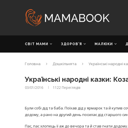
СВІТ МАМИ
ЗДОРОВ’Я
МАЛЮКИ
Головна
Дошкільнята
Українські народні к
Українські народні казки: Ко
03/01/2016
1122
Переглядів
Були собі дід та баба. Поїхав дід у ярмарок та й купив соб
додому, а рано на другий день посилає дід старшого син
Пас, пас хлопець її аж до вечора та й став гнати додому.