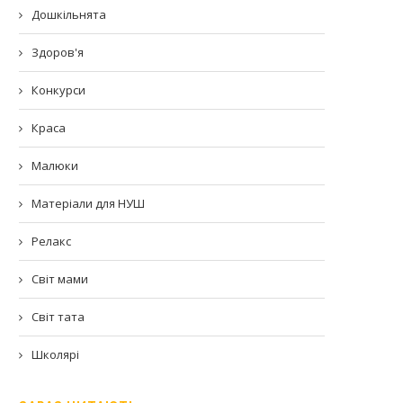
Дошкільнята
Здоров'я
Конкурси
Краса
Малюки
Матеріали для НУШ
Релакс
Світ мами
Світ тата
Школярі