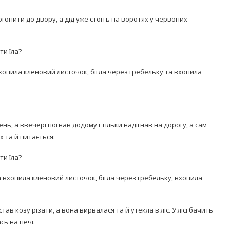
огонити до двору, а дід уже стоїть на воротях у червоних
ти їла?
к, ухопила кленовий листочок, бігла через гребельку та вхопила
нь, а ввечері погнав додому і тільки надігнав на дорогу, а сам
 та й питається:
ти їла?
к та вхопила кленовий листочок, бігла через гребельку, вхопила
тав козу різати, а вона вирвалася та й утекла в ліс. У лісі бачить
сь на печі.