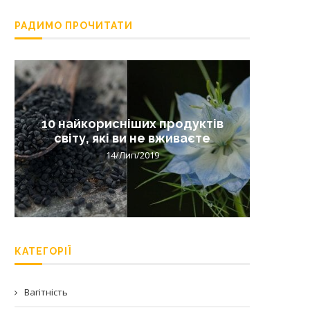
РАДИМО ПРОЧИТАТИ
10 найкорисніших продуктів
Лишай 
світу, які ви не вживаєте
14/Лип/2019
КАТЕГОРІЇ
Вагітність