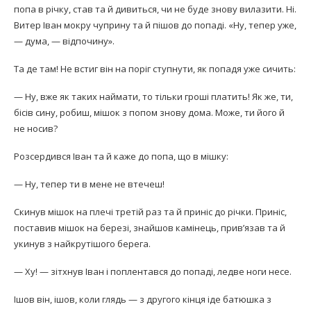
попа в річку, став та й дивиться, чи не буде знову вилазити. Ні.
Витер Іван мокру чуприну та й пішов до попаді. «Ну, тепер уже,
— дума, — відпо­чину».
Та де там! Не встиг він на поріг ступнути, як попадя уже сичить:
— Ну, вже як таких наймати, то тільки гроші пла­тить! Як же, ти,
бісів сину, робиш, мішок з попом зно­ву дома. Може, ти його й
не носив?
Розсердився Іван та й каже до попа, що в мішку:
— Ну, тепер ти в мене не втечеш!
Скинув мішок на плечі третій раз та й приніс до річки. Приніс,
поставив мішок на березі, знайшов ка­мінець, прив’язав та й
укинув з найкрутішого берега.
— Ху! — зітхнув Іван і поплентався до попаді, лед­ве ноги несе.
Ішов він, ішов, коли глядь — з другого кінця іде ба­тюшка з