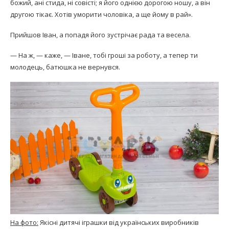
божий, ані стида, ні совісті; я його од­нією дорогою ношу, а він
другою тікає. Хотів умори­ти чоловіка, а ще йому в рай».
Прийшов Іван, а попадя його зустрічає рада та ве­села.
— На ж, — каже, — Іване, тобі гроші за роботу, а тепер ти
молодець, батюшка не вернувся.
На фото:
Якісні дитячі іграшки від українських виробників