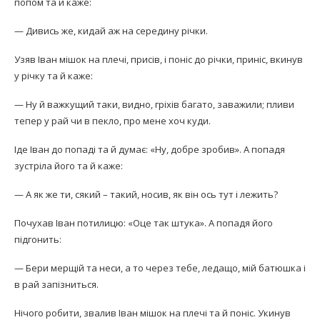
попом та й каже:
— Дивись же, кидай аж на середину річки.
Узяв Іван мішок на плечі, присів, і поніс до річки, приніс, вкинув
у річку та й каже:
— Ну й важкущий таки, видно, гріхів багато, заважили; пливи
тепер у рай чи в пекло, про мене хоч куди.
Іде Іван до попаді та й думає: «Ну, добре зробив». А попадя
зустріла його та й каже:
— А як же ти, сякий – такий, носив, як він ось тут і лежить?
Почухав Іван потилицю: «Оце так штука». А попа­дя його
підгонить:
— Бери мерщій та неси, а то через тебе, ледащо, мій батюшка і
в рай запізниться.
Нічого робити, звалив Іван мішок на плечі та й по­ніс. Укинув