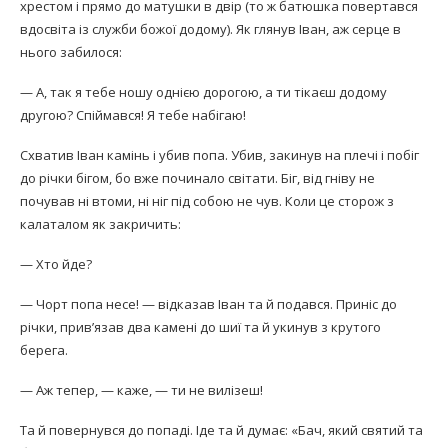
хрестом і прямо до матушки в двір (то ж батюшка повертався
вдосвіта із служби божої додо­му). Як глянув Іван, аж серце в
нього забилося:
— А, так я тебе ношу однією дорогою, а ти тікаєш додому
другою? Спіймався! Я тебе набігаю!
Схватив Іван камінь і убив попа. Убив, закинув на плечі і побіг
до річки бігом, бо вже починало світати. Біг, від гніву не
почував ні втоми, ні ніг під собою не чув. Коли це сторож з
калаталом як закричить:
— Хто йде?
— Чорт попа несе! — відказав Іван та й подався. Приніс до
річки, прив’язав два камені до шиї та й уки­нув з крутого
берега.
— Аж тепер, — каже, — ти не вилізеш!
Та й повернувся до попаді. Іде та й думає: «Бач, який святий та