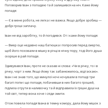
Поговорив Іван з попадею та й залишився на ніч. Каже йому
попадя:
— Є в мене робота, не легка і не важка. Якщо доб­ре зробиш —
добрі гроші заплачу.
Іван не від заробітку, то й погодився. От і каже йому попадя:
— Вмер оце недавно наш батюшка і попросив пе­ред смертю,
щоб його поховали в мішку в річці в ніч­ну пору, тоді його душа
скоріше в рай попаде.
Здивувався Іван, проте не сказав ні слова: «Чи в річку, то і в
річку, чорт з ним. Якщо йому так забанюжилось, відтаскаю».
Іван і не знав того, що минулої ночі ночували в попаді три
багаті попи і що попадя, побачивши в них багато грошей,
підлила отрути в на­ливочку та й відправила їх грішні душі на
той світ, тепер вона хоче і сліди змити.
Отож повела попадя Івана в темну комору, дала йому мішок з