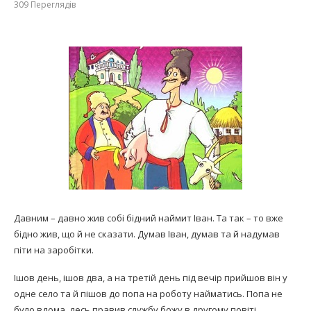
309
Переглядів
Давним – давно жив со­бі бідний наймит Іван. Та так – то вже
бідно жив, що й не сказати. Думав Іван, думав та й надумав
піти на заробітки.
Ішов день, ішов два, а на третій день під вечір при­йшов він у
одне село та й пішов до попа на роботу найматись. Попа не
було вдома, десь правив службу божу в другому повіті.