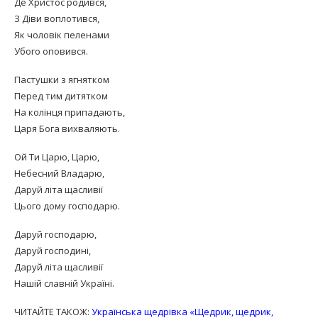
Де Христос родився,
З Діви воплотився,
Як чоловік пеленами
Убого оповився.
Пастушки з ягнятком
Перед тим дитятком
На колінця припадають,
Царя Бога вихваляють.
Ой Ти Царю, Царю,
Небесний Владарю,
Даруй літа щасливії
Цього дому господарю.
Даруй господарю,
Даруй господині,
Даруй літа щасливії
Нашій славній Україні.
ЧИТАЙТЕ ТАКОЖ:
Українська щедрівка «Щедрик, щедрик,