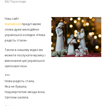
882
Переглядів
Наш сайт
Mamabook
представляє
слова дуже мелодійної
української колядки «Нова
радість стала».
Також в нашому відео ви
можете послухати музику і
виконання цієї української
святкової пісні.
***
Нова радість стала,
Яка не бувала,
Над вертепом звізда ясна,
Світлом засіяла.