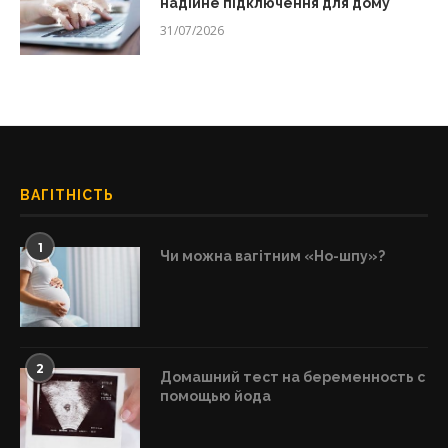
надійне підключення для дому
31/07/2026
ВАГІТНІСТЬ
1
Чи можна вагітним «Но-шпу»?
2
Домашний тест на беременность с
помощью йода