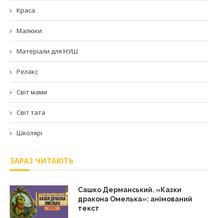
Краса
Малюки
Матеріали для НУШ
Релакс
Світ мами
Світ тата
Школярі
ЗАРАЗ ЧИТАЮТЬ
Сашко Дерманський. «Казки
дракона Омелька»: анімований
текст