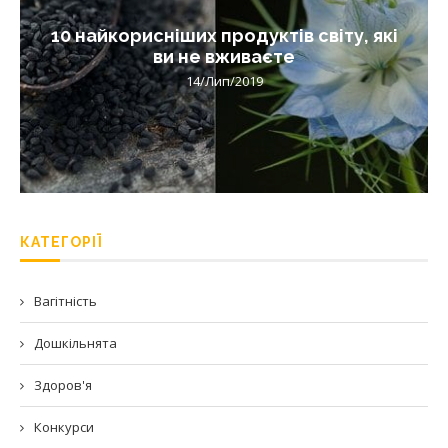
10 найкорисніших продуктів світу, які
ви не вживаєте
14/Лип/2019
КАТЕГОРІЇ
Вагітність
Дошкільнята
Здоров'я
Конкурси