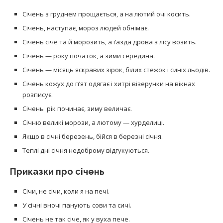
Січень з груднем прощається, а на лютий очі косить.
Січень, наступає, мороз людей обнімає.
Січень січе та й морозить, а ґазда дрова з лісу возить.
Січень — року початок, а зими середина.
Січень — місяць яскравих зірок, білих стежок і синіх льодів.
Січень кожух до п’ят одягає і хитрі візерунки на вікнах
розписує.
Січень рік починає, зиму величає.
Січню великі морози, а лютому — хурделиці.
Якщо в січні березень, бійся в березні січня.
Теплі дні січня недоброму відгукуються.
Приказки про січень
Січи, не січи, коли я на печі.
У січні вночі панують сови та сичі.
Січень не так січе, як у вуха пече.