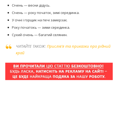
Січень — весни дідусь.
Січень — року початок, зимі серединка.
У січні і горщик на печі замерзає.
Року початокь — зими серединка.
Сухий січень — багатий селянин.
ЧИТАЙТЕ ТАКОЖ:
Прислів’я та приказки про рідний
край