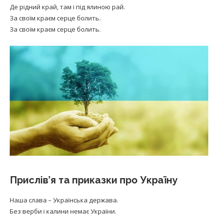
Де рідний край, там і під ялиною рай.
За своїм краєм серце болить.
За своїм краєм серце болить.
Прислів’я та приказки про Україну
Наша слава – Українська держава.
Без верби і калини немає України.