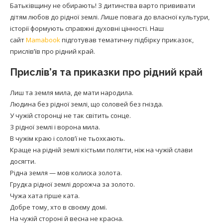
Батьківщину не обирають! З дитинства варто прививати
дітям любов до рідної землі. Лише повага до власної культури,
історії формують справжні духовні цінності. Наш
сайт
Mamabook
підготував тематичну підбірку приказок,
прислів’їв про рідний край.
Прислів’я та приказки про рідний край
Лиш та земля мила, де мати народила.
Людина без рідної землі, що соловей без гнізда.
У чужій сторонці не так світить сонце.
З рідної землі і ворона мила.
В чужім краю і солов’ї не тьохкають.
Краще на рідній землі кістьми полягти, ніж на чужій слави
досягти.
Рідна земля — мов колиска золота.
Грудка рідної землі дорожча за золото.
Чужа хата гірше ката.
Добре тому, хто в своєму домі.
На чужій стороні й весна не красна.