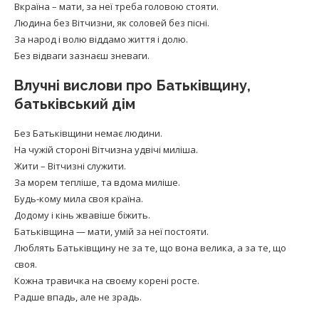
Вкраїна – мати, за неї треба головою стояти.
Людина без Вітчизни, як соловей без пісні.
За народ і волю віддамо життя і долю.
Без відваги зазнаєш зневаги.
Влучні вислови про Батьківщину,
батьківський дім
Без Батьківщини немає людини.
На чужій стороні Вітчизна удвічі миліша.
Жити – Вітчизні служити.
За морем тепліше, та вдома миліше.
Будь-кому мила своя країна.
Додому і кінь жвавіше біжить.
Батьківщина — мати, умій за неї постояти.
Люблять Батьківщину не за те, що вона велика, а за те, що
своя.
Кожна травичка на своєму корені росте.
Радше впадь, але не зрадь.