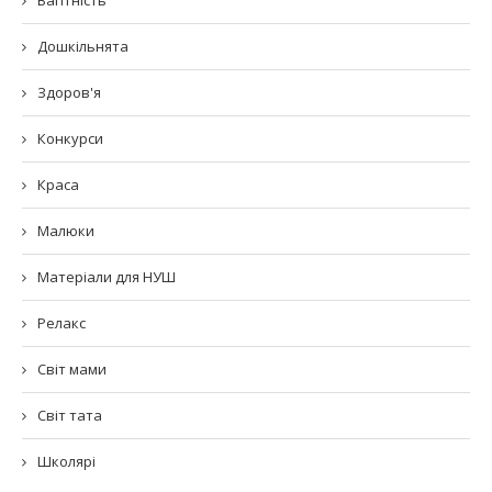
Вагітність
Дошкільнята
Здоров'я
Конкурси
Краса
Малюки
Матеріали для НУШ
Релакс
Світ мами
Світ тата
Школярі