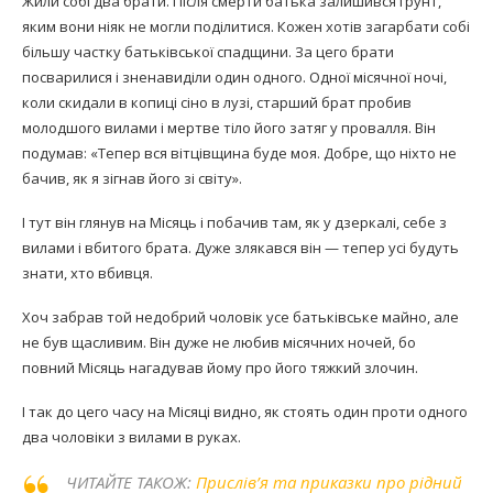
Жили собі два брати. Після смерти батька залишився ґрунт,
яким вони ніяк не могли поділитися. Кожен хотів загарбати собі
більшу частку батьківської спадщини. За цего брати
посварилися і зненавиділи один одного. Одної місячної ночі,
коли скидали в копиці сіно в лузі, старший брат пробив
молодшого вилами і мертве тіло його затяг у провалля. Він
подумав: «Тепер вся вітцівщина буде моя. Добре, що ніхто не
бачив, як я зігнав його зі світу».
І тут він глянув на Місяць і побачив там, як у дзеркалі, себе з
вилами і вбитого брата. Дуже злякався він — тепер усі будуть
знати, хто вбивця.
Хоч забрав той недобрий чоловік усе батьківське майно, але
не був щасливим. Він дуже не любив місячних ночей, бо
повний Місяць нагадував йому про його тяжкий злочин.
І так до цего часу на Місяці видно, як стоять один проти одного
два чоловіки з вилами в руках.
ЧИТАЙТЕ ТАКОЖ:
Прислів’я та приказки про рідний