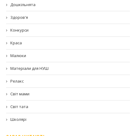
Дошкільнята
Здоров'я
Конкурси
Краса
Малюки
Матеріали для НУШ
Релакс
Світ мами
Світ тата
Школярі