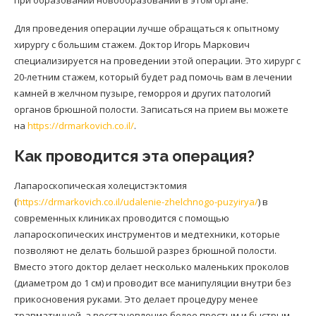
при образовании новообразований в этом органе.
Для проведения операции лучше обращаться к опытному
хирургу с большим стажем. Доктор Игорь Маркович
специализируется на проведении этой операции. Это хирург с
20-летним стажем, который будет рад помочь вам в лечении
камней в желчном пузыре, геморроя и других патологий
органов брюшной полости. Записаться на прием вы можете
на
https://drmarkovich.co.il/
.
Как проводится эта операция?
Лапароскопическая холецистэктомия
(
https://drmarkovich.co.il/udalenie-zhelchnogo-puzyirya/
) в
современных клиниках проводится с помощью
лапароскопических инструментов и медтехники, которые
позволяют не делать большой разрез брюшной полости.
Вместо этого доктор делает несколько маленьких проколов
(диаметром до 1 см) и проводит все манипуляции внутри без
прикосновения руками. Это делает процедуру менее
травматичной, а восстановление более простым и быстрым.