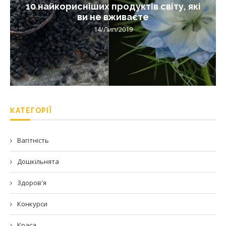
10 найкорисніших продуктів світу, які
ви не вживаєте
14/Лип/2019
КАТЕГОРІЇ
Вагітність
Дошкільнята
Здоров'я
Конкурси
Краса