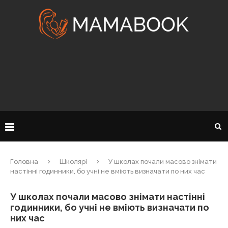
Головна
Школярі
У школах почали масово знімати
настінні годинники, бо учні не вміють визначати по них час
У школах почали масово знімати настінні
годинники, бо учні не вміють визначати по
них час