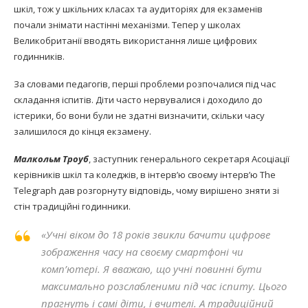
шкіл, тож у шкільних класах та аудиторіях для екзаменів
почали знімати настінні механізми. Тепер у школах
Великобританії вводять використання лише цифрових
годинників.
За словами педагогів, перші проблеми розпочалися під час
складання іспитів. Діти часто нервувалися і доходило до
істерики, бо вони були не здатні визначити, скільки часу
залишилося до кінця екзамену.
Малкольм Троуб
, заступник генерального секретаря Асоціації
керівників шкіл та коледжів, в інтерв’ю своєму інтерв’ю The
Telegraph дав розгорнуту відповідь, чому вирішено зняти зі
стін традиційні годинники.
«Учні віком до 18 років звикли бачити цифрове
зображення часу на своєму смартфоні чи
комп’ютері. Я вважаю, що учні повинні бути
максимально розслабленими під час іспиту. Цього
прагнуть і самі діти, і вчителі. А традиційний