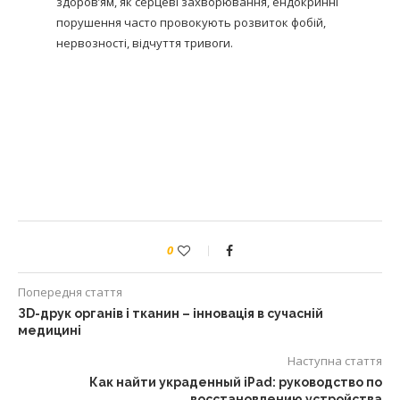
здоров’ям, як серцеві захворювання, ендокринні
порушення часто провокують розвиток фобій,
нервозності, відчуття тривоги.
0
Попередня стаття
ЗD-друк органів і тканин – інновація в сучасній
медицині
Наступна стаття
Как найти украденный iPad: руководство по
восстановлению устройства