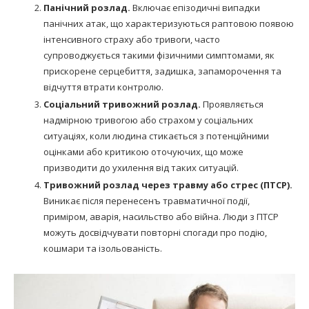
Панічний розлад.
Включає епізодичні випадки
панічних атак, що характеризуються раптовою появою
інтенсивного страху або тривоги, часто
супроводжується такими фізичними симптомами, як
прискорене серцебиття, задишка, запаморочення та
відчуття втрати контролю.
Соціальний тривожний розлад.
Проявляється
надмірною тривогою або страхом у соціальних
ситуаціях, коли людина стикається з потенційними
оцінками або критикою оточуючих, що може
призводити до ухилення від таких ситуацій.
Тривожний розлад через травму або стрес (ПТСР).
Виникає після перенесенъ травматичної події,
приміром, аварія, насильство або війна. Люди з ПТСР
можуть досвідчувати повторні спогади про подію,
кошмари та ізольованість.