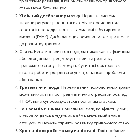
тривожних розладів, імовірність розвитку тривожного
стану може бути вищою.
Хімічний дисбаланс у мозку.
Нервова система
людини регулює рівень таких хімічних речовин, як
серотонін, норадреналін та гамма-амінобутирнова
кислота (ГАМК). Дисбаланс цих речовин може призвести
до розвитку тривоги.
Стрес.
Негативні життєві події, які викликають фізичний
або емоційний стрес, можуть сприяти розвитку
тривожного стану. Це можуть бути такі фактори, як
втрата роботи, розрив стосунків, фінансові проблеми
або травма.
Травматичні події.
Переживання психологічних травм
може викликати посттравматичний стресовий розлад
(ПТСР), який супроводжується постійним страхом.
Соціальні чинники.
Соціальний тиск, конфлікти у сім’ї,
низька соціальна підтримка або негативний вплив
оточуючих можуть сприяти розвитку тривожного стану.
Хронічні хвороби та медичні стані.
Такі проблеми зі