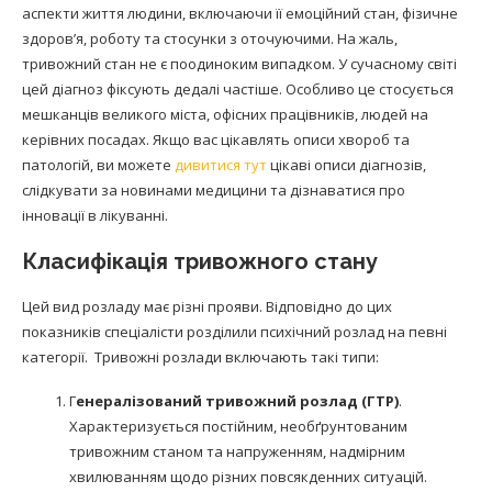
аспекти життя людини, включаючи її емоційний стан, фізичне
здоров’я, роботу та стосунки з оточуючими. На жаль,
тривожний стан не є поодиноким випадком. У сучасному світі
цей діагноз фіксують дедалі частіше. Особливо це стосується
мешканців великого міста, офісних працівників, людей на
керівних посадах. Якщо вас цікавлять описи хвороб та
патологій, ви можете
дивитися тут
цікаві описи діагнозів,
слідкувати за новинами медицини та дізнаватися про
інновації в лікуванні.
Класифікація тривожного стану
Цей вид розладу має різні прояви. Відповідно до цих
показників спеціалісти розділили психічний розлад на певні
категорії. Тривожні розлади включають такі типи:
Г
енералізований тривожний розлад (ГТР)
.
Характеризується постійним, необґрунтованим
тривожним станом та напруженням, надмірним
хвилюванням щодо різних повсякденних ситуацій.