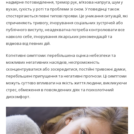
надмірне потовиділення, тремор рук, м’язова напруга, шум у
вухах, сухість у роті та проблеми зі сном. У поведінці також
спостерігаються певні типові прояви. Це уникання ситуацій, які
спричиняють тривогу, ігнорування соціальних зустрічей або
публічного виступу, неадекватна потреба контролювати все
навколо себе, ігнорування лікарських рекомендацій та
відмова від певних дій.
Когнітивні симптоми: перебільшена оцінка небезпеки та
можливих негативних наслідків, неспроможність
сконцентруватися або зосередитися, постійні тривожні думки,
перебільшені припущення та негативні прогнози. Ці симптоми
можуть суттєво впливати на якість життя людини, викликуючи
стрес, обмеження в повсякденних діях та психологічний
дискомфорт.