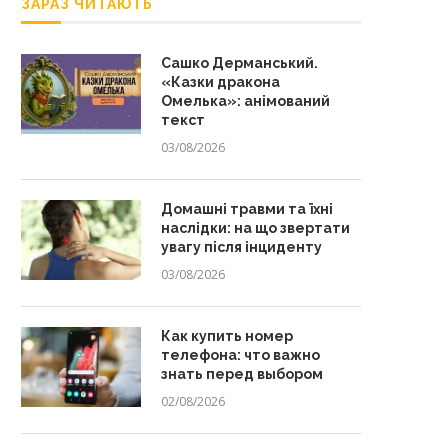
ЗАРАЗ ЧИТАЮТЬ
Сашко Дерманський.
«Казки дракона
Омелька»: анімований
текст
03/08/2026
Домашні травми та їхні
наслідки: на що звертати
увагу після інциденту
03/08/2026
Как купить номер
телефона: что важно
знать перед выбором
02/08/2026