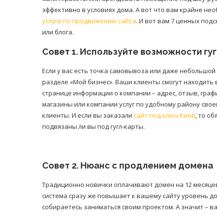
эффективно в условиях дома. А вот что вам крайне не
услуги по продвижению сайта
. И вот вам 7 ценных под
или блога.
Совет 1. Используйте возможности гуг
Если у вас есть точка самовывоза или даже небольшой
разделе «Мой бизнес». Ваши клиенты смогут находить в
странице информации о компании – адрес, отзыв, граф
магазины или компании услуг по удобному району свое
клиенты. И если вы заказали
сайт под ключ Киев
, то о
подвязаны ли вы под гугл-карты.
Совет 2. Нюанс с продлением домена
Традиционно новички оплачивают домен на 12 месяцев. 
система сразу же повышает к вашему сайту уровень до
собираетесь заниматься своим проектом. А значит – в