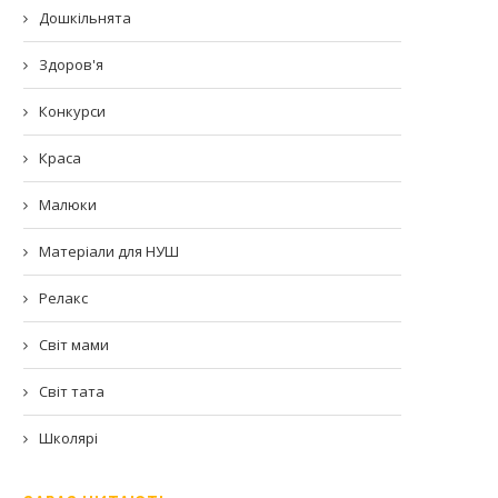
Дошкільнята
Здоров'я
Конкурси
Краса
Малюки
Матеріали для НУШ
Релакс
Світ мами
Світ тата
Школярі