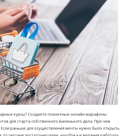
Попробуйте рецепт
симптоми
легендарного супа доктора
 дітей
Моро, который без...
08/Січ/2021
нарные курсы? Создаете планетные онлайн-марафоны
ов для старта собственного маленького дела. При чем
 Если раньше для осуществления мечты нужно было открыть
 то сегодня достаточно идеи, ноутбука и желания работать