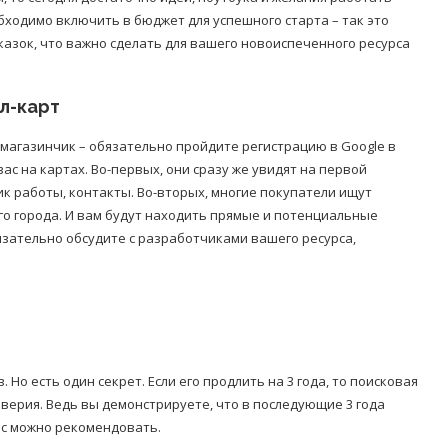
обходимо включить в бюджет для успешного старта – так это
сказок, что важно сделать для вашего новоиспеченного ресурса
л-карт
 магазинчик – обязательно пройдите регистрацию в Google в
ас на картах. Во-первых, они сразу же увидят на первой
ик работы, контакты. Во-вторых, многие покупатели ищут
го города. И вам будут находить прямые и потенциальные
бязательно обсудите с разработчиками вашего ресурса,
Но есть один секрет. Если его продлить на 3 года, то поисковая
верия. Ведь вы демонстрируете, что в последующие 3 года
ас можно рекомендовать.