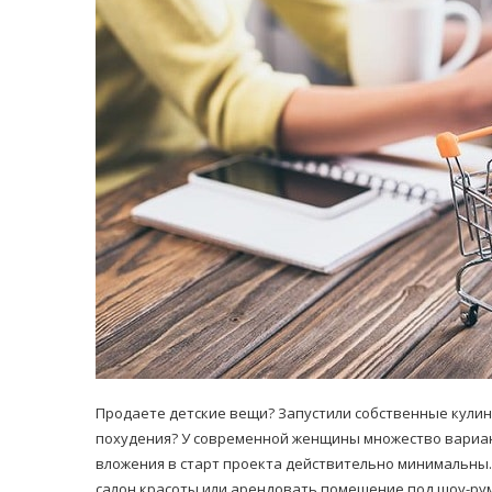
равильно принимать
Лікарі назвали 
льна: никакого кипятка
коронавірусу в
и...
14/Бер/2020
30/Січ/2021
Продаете детские вещи? Запустили собственные кули
похудения? У современной женщины множество вариант
вложения в старт проекта действительно минимальны.
салон красоты или арендовать помещение под шоу-рум,