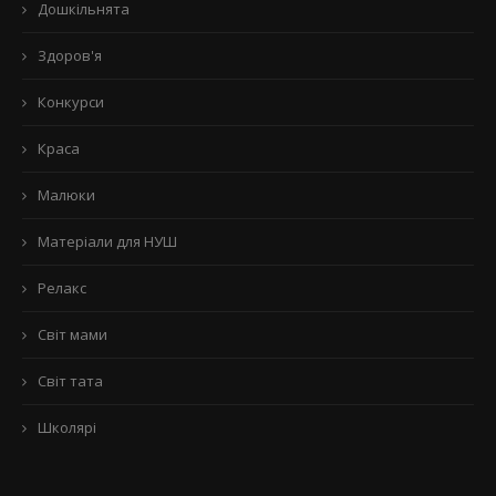
Дошкільнята
Здоров'я
Конкурси
Краса
Малюки
Матеріали для НУШ
Релакс
Світ мами
Світ тата
Школярі