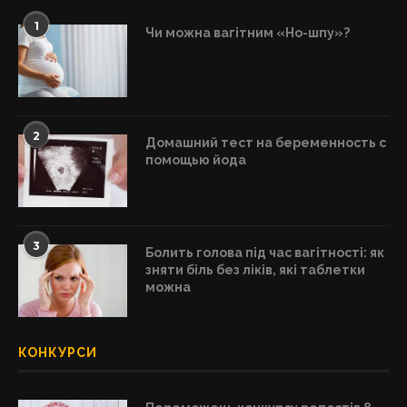
1
Чи можна вагітним «Но-шпу»?
2
Домашний тест на беременность с
помощью йода
3
Болить голова під час вагітності: як
зняти біль без ліків, які таблетки
можна
КОНКУРСИ