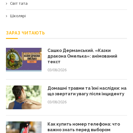
Світ тата
Школярі
ЗАРАЗ ЧИТАЮТЬ
Сашко Дерманський. «Казки
дракона Омелька»: анімований
текст
03/08/2026
Домашні травми та їхні наслідки: на
що звертати увагу після інциденту
03/08/2026
Как купить номер телефона: что
важно знать перед выбором