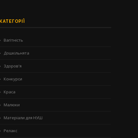
КАТЕГОРІЇ
Вагітність
Дошкільнята
Здоров'я
Конкурси
Краса
Малюки
Матеріали для НУШ
Релакс