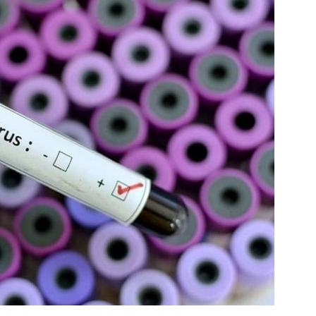
Попробуйте рецепт
симптоми
легендарного супа доктора
 дітей
Моро, который без...
08/Січ/2021