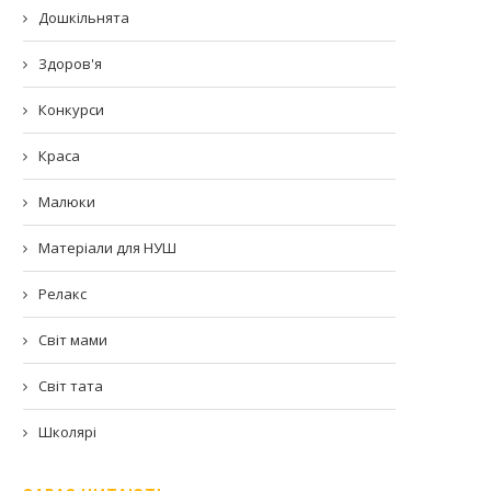
Дошкільнята
Здоров'я
Конкурси
Краса
Малюки
Матеріали для НУШ
Релакс
Світ мами
Світ тата
Школярі