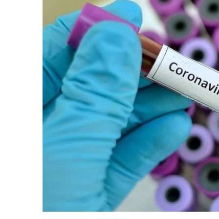
равильно принимать
Лікарі назвали 
льна: никакого кипятка
коронавірусу в
и...
14/Бер/2020
30/Січ/2021