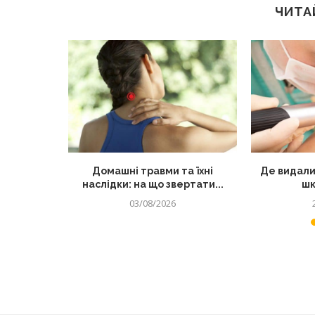
ЧИТА
лядом: як
Домашні травми та їхні
Де видали
 від...
наслідки: на що звертати...
шк
03/08/2026