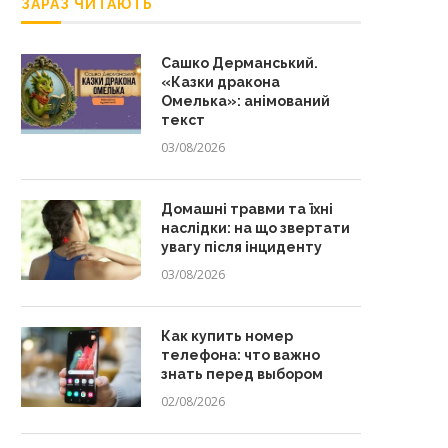
ЗАРАЗ ЧИТАЮТЬ
Сашко Дерманський.
«Казки дракона
Омелька»: анімований
текст
03/08/2026
Домашні травми та їхні
наслідки: на що звертати
увагу після інциденту
03/08/2026
Как купить номер
телефона: что важно
знать перед выбором
02/08/2026