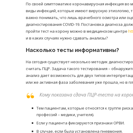
По своей симптоматике коронавирусная инфекция во м
виды инфекций, которые имеют вирусную этиологию, 
важно понимать, что лишь врачебного осмотра или оц
диагностирования COVID-19. Постановка диагноза до
пройти тест на корону можно в медицинском центре
ht
и в каких случаях нужно сдавать анализы?
Насколько тесты информативны?
На сегодня существует несколько методик диагностир
считать ПЦР. Задача такого тестирования – обнаружит
анализ дает возможность для двух типов интерпретаци
или же активная фаза заболевания уже прошла, но в п
Кому показана сдача ПЦР-теста на кор
Тем пациентам, которые относятся к группе риска
профессий – медики, учителя).
Если у пациента фиксируются признаки ОРВИ.
В случае, если была установлена пневмония.