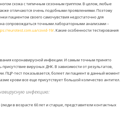
ногом схожа с типичным сезонным гриппом. В целом, любые
также отличаются очень подобными проявлениями. Поэтому
енки пациентом своего самочувствия недостаточно для
лжна сопровождаться точными лабораторными анализами –
tps://eurotest.com.ua/covid-19/
. Какие особенности тестирования
ования коронавирусной инфекции. И самым точным принято
ь присутствие вирусных ДНК. В зависимости от результатов,
и. ПЦР-тест показывается, болеет ли пациент в данный момент
лазме крови все еще присутствует большой количество антител.
онавирусную инфекцию:
 (люди в возрасте 60 лет и старше, представители контактных