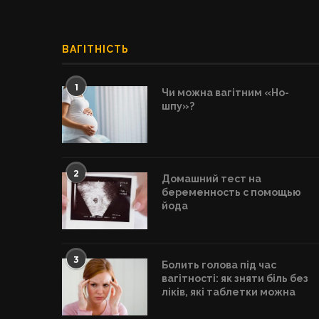
ВАГІТНІСТЬ
1
Чи можна вагітним «Но-
шпу»?
2
Домашний тест на
беременность с помощью
йода
3
Болить голова під час
вагітності: як зняти біль без
ліків, які таблетки можна