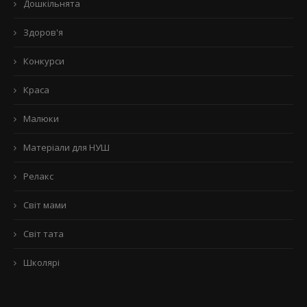
Дошкільнята
Здоров'я
Конкурси
Краса
Малюки
Матеріали для НУШ
Релакс
Світ мами
Світ тата
Школярі