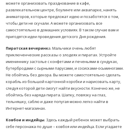
можете организовать празднование в кафе,
развлекательном центре, боулинге или аквапарке, нанять
аниматоров, которые предложат идею и позаботятся о том,
чтобы дети не скучали. А можете организовать все
самостоятельно в домашних условиях. В таком случае вам и
пригодятся идеи проведения детского Дня рождения.
Пиратская вечеринк
а. Мальчики очень любят
приключенческие рассказы о злодеях и пиратах. Устройте
имениннику застолье с конфетами и печеньями в сундуках,
бутербродами с сырными парусами, и сосисками-осьминогами.
Не обойтись без декора. Вы можете самостоятельно сделать
корабль из большой картонной коробки и нарисовать карту,
следуя которой дети смогут найти вкусности. Конечно же, не
обойтись без наряда пирата. Шапку, повязку на глаз,
тельняшку, саблю и даже попугая можно легко найти в
Интернет-магазинах.
Ковбои и индейцы
. Здесь каждый ребенок может выбрать
себе персонажа по душе – ковбоя или индейца. Если угадаете