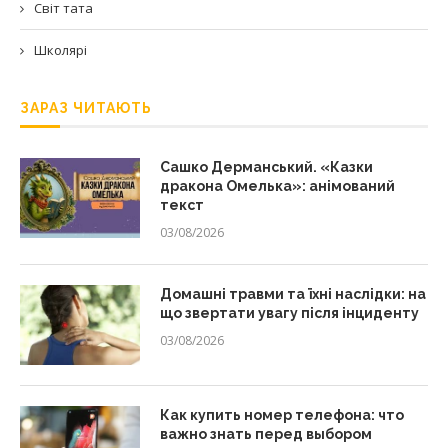
Світ тата
Школярі
ЗАРАЗ ЧИТАЮТЬ
Сашко Дерманський. «Казки
дракона Омелька»: анімований
текст
03/08/2026
Домашні травми та їхні наслідки: на
що звертати увагу після інциденту
03/08/2026
Как купить номер телефона: что
важно знать перед выбором