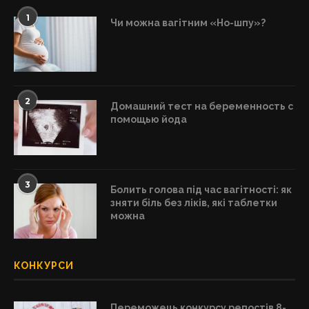
1
Чи можна вагітним «Но-шпу»?
2
Домашний тест на беременность с
помощью йода
3
Болить голова під час вагітності: як
зняти біль без ліків, які таблетки
можна
КОНКУРСИ
Переможець конкурсу репостів 8-