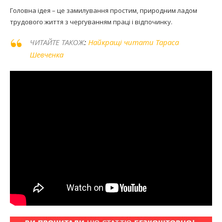
Головна ідея – це замилування простим, природним ладом
трудового життя з чергуванням праці і відпочинку.
ЧИТАЙТЕ ТАКОЖ
:
Найкращі читати Тараса
Шевченка