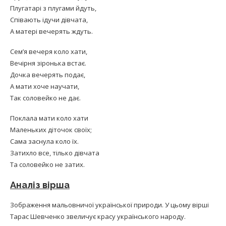
Плугатарі з плугами йдуть,
Співають ідучи дівчата,
А матері вечерять ждуть.
Сем’я вечеря коло хати,
Вечірня зіронька встає.
Дочка вечерять подає,
А мати хоче научати,
Так соловейко не дає.
Поклала мати коло хати
Маленьких діточок своїх;
Сама заснула коло їх.
Затихло все, тілько дівчата
Та соловейко не затих.
Аналіз вірша
Зображення мальовничої української природи. У цьому вірші
Тарас Шевченко звеличує красу українського народу.