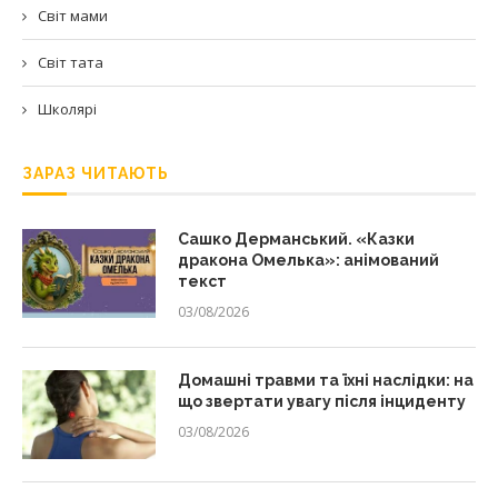
Світ мами
Світ тата
Школярі
ЗАРАЗ ЧИТАЮТЬ
Сашко Дерманський. «Казки
дракона Омелька»: анімований
текст
03/08/2026
Домашні травми та їхні наслідки: на
що звертати увагу після інциденту
03/08/2026