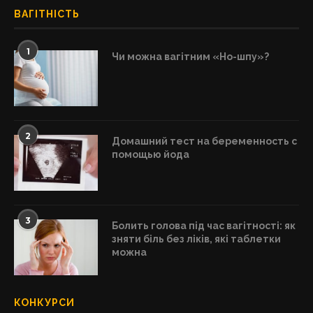
ВАГІТНІСТЬ
1
Чи можна вагітним «Но-шпу»?
2
Домашний тест на беременность с
помощью йода
3
Болить голова під час вагітності: як
зняти біль без ліків, які таблетки
можна
КОНКУРСИ