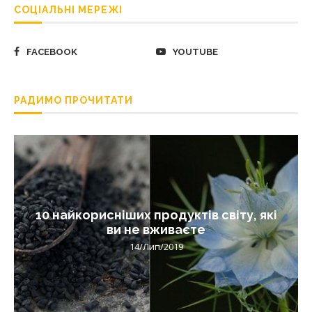
СОЦІАЛЬНІ МЕРЕЖІ
FACEBOOK
YOUTUBE
РАДИМО ПРОЧИТАТИ
10 найкорисніших продуктів світу, які
ви не вживаєте
14/Лип/2019