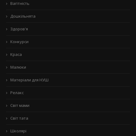
Вагітність
Дошкільнята
Здоров'я
Конкурси
Краса
Малюки
Матеріали для НУШ
Релакс
Світ мами
Світ тата
Школярі