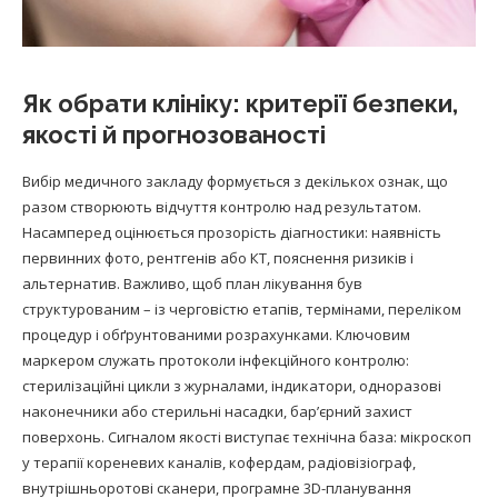
Як обрати клініку: критерії безпеки,
якості й прогнозованості
Вибір медичного закладу формується з декількох ознак, що
разом створюють відчуття контролю над результатом.
Насамперед оцінюється прозорість діагностики: наявність
первинних фото, рентгенів або КТ, пояснення ризиків і
альтернатив. Важливо, щоб план лікування був
структурованим – із черговістю етапів, термінами, переліком
процедур і обґрунтованими розрахунками. Ключовим
маркером служать протоколи інфекційного контролю:
стерилізаційні цикли з журналами, індикатори, одноразові
наконечники або стерильні насадки, бар’єрний захист
поверхонь. Сигналом якості виступає технічна база: мікроскоп
у терапії кореневих каналів, кофердам, радіовізіограф,
внутрішньоротові сканери, програмне 3D-планування