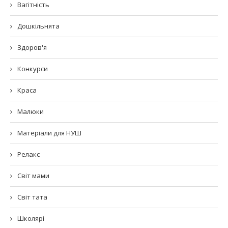
Вагітність
Дошкільнята
Здоров'я
Конкурси
Краса
Малюки
Матеріали для НУШ
Релакс
Світ мами
Світ тата
Школярі