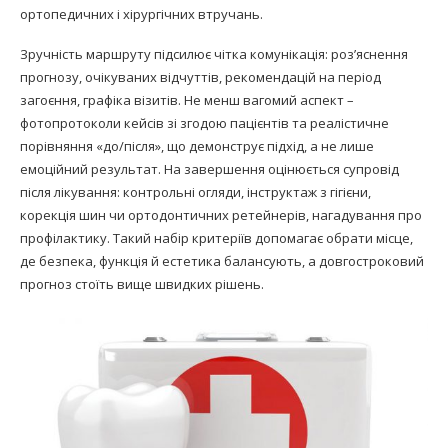
ортопедичних і хірургічних втручань.
Зручність маршруту підсилює чітка комунікація: роз’яснення
прогнозу, очікуваних відчуттів, рекомендацій на період
загоєння, графіка візитів. Не менш вагомий аспект –
фотопротоколи кейсів зі згодою пацієнтів та реалістичне
порівняння «до/після», що демонструє підхід, а не лише
емоційний результат. На завершення оцінюється супровід
після лікування: контрольні огляди, інструктаж з гігієни,
корекція шин чи ортодонтичних ретейнерів, нагадування про
профілактику. Такий набір критеріїв допомагає обрати місце,
де безпека, функція й естетика балансують, а довгостроковий
прогноз стоїть вище швидких рішень.