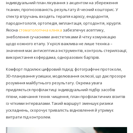
індивідуальний план лікування з акцентом на збереження
тканин, прогнозованість результату й чесний кошторис. У
спектр втручань входять терапія карієсу, ендодонтія,
пародонтологія, ортопедія, імплантація, ортодонтія, хірургія.
Якісна
стоматологічна клініка
забезпечує асептику,
знеболення сучасними анестетиками й чітку комунікацію
щодо кожного етапу. У кріслі важлива не лише техніка –
значення має антисептика інструментів, контроль стерилізації,
використання кофердама, одноразових бар’єрів.
Комфорт підсилює цифровий підхід: фотографічні протоколи,
3D-планування усмішки, моделювання оклюзії, що дає прозоре
розуміння майбутнього результату. Окрема увага
приділяється профілактиці: індивідуальний підбір засобів
гігієни, навчання технік чищення, план профілактичних візитів
із чіткими інтервалами. Такий маршрут зменшує ризики
ускладнень, скорочує тривалість відновлення й утримує
витрати під контролем.