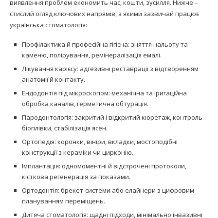
виявлення проблем економить час, кошти, зусилля. Нижче –
стислий огляд ключових напрямів, з якими зазвичай працює
українська стоматологія:
Профілактика й професійна гігієна: зняття нальоту та
каменю, полірування, ремінералізація емалі.
Лікування карієсу: адгезивні реставрації з відтворенням
анатомії й контакту.
Ендодонтія під мікроскопом: механічна та іригаційна
обробка каналів, герметична обтурація.
Пародонтологія: закритий і відкритий кюретаж, контроль
біоплівки, стабілізація ясен.
Ортопедія: коронки, вініри, вкладки, мостоподібні
конструкції з кераміки чи цирконію.
Імплантація: одномоментні й відстрочені протоколи,
кісткова регенерація за показами.
Ортодонтія: брекет-системи або елайнери з цифровим
плануванням переміщень.
Дитяча стоматологія: щадні підходи, мінімально інвазивні