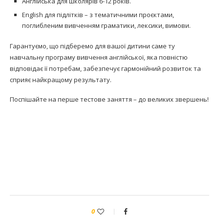
Англійська для школярів 6-12 років.
English для підлітків – з тематичними проєктами,
поглибленим вивченням граматики, лексики, вимови.
Гарантуємо, що підберемо для вашої дитини саме ту
навчальну програму вивчення англійської, яка повністю
відповідає її потребам, забезпечує гармонійний розвиток та
сприяє найкращому результату.
Поспішайте на перше тестове заняття – до великих звершень!
0