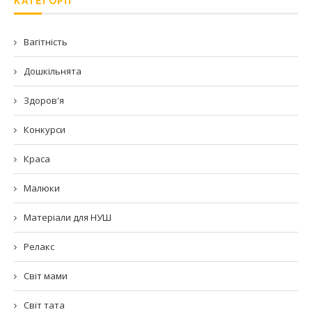
КАТЕГОРІЇ
Вагітність
Дошкільнята
Здоров'я
Конкурси
Краса
Малюки
Матеріали для НУШ
Релакс
Світ мами
Світ тата