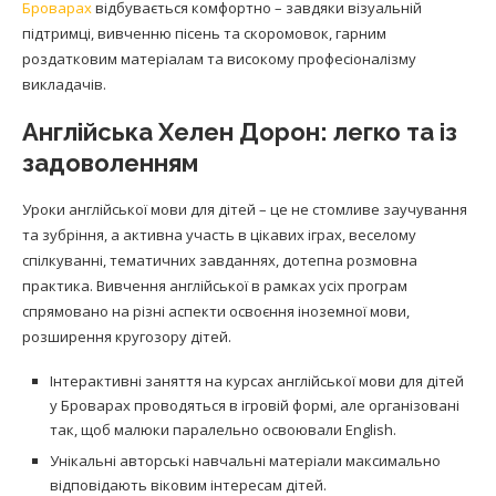
Броварах
відбувається комфортно – завдяки візуальній
підтримці, вивченню пісень та скоромовок, гарним
роздатковим матеріалам та високому професіоналізму
викладачів.
Англійська Хелен Дорон: легко та із
задоволенням
Уроки англійської мови для дітей – це не стомливе заучування
та зубріння, а активна участь в цікавих іграх, веселому
спілкуванні, тематичних завданнях, дотепна розмовна
практика. Вивчення англійської в рамках усіх програм
спрямовано на різні аспекти освоєння іноземної мови,
розширення кругозору дітей.
Інтерактивні заняття на курсах англійської мови для дітей
у Броварах проводяться в ігровій формі, але організовані
так, щоб малюки паралельно освоювали English.
Унікальні авторські навчальні матеріали максимально
відповідають віковим інтересам дітей.