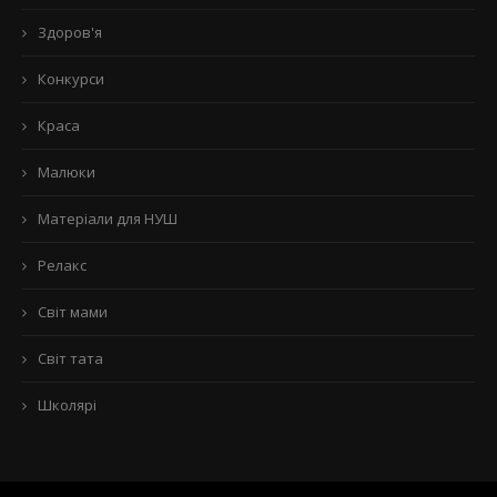
Здоров'я
Конкурси
Краса
Малюки
Матеріали для НУШ
Релакс
Світ мами
Світ тата
Школярі