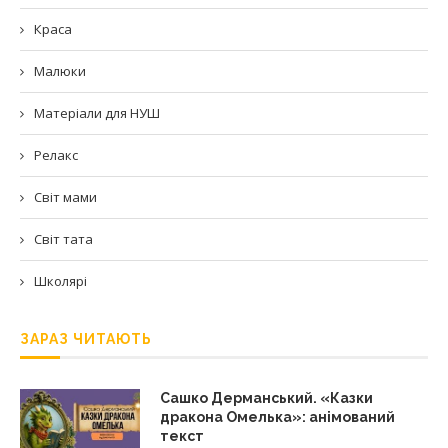
Краса
Малюки
Матеріали для НУШ
Релакс
Світ мами
Світ тата
Школярі
ЗАРАЗ ЧИТАЮТЬ
Сашко Дерманський. «Казки
дракона Омелька»: анімований
текст