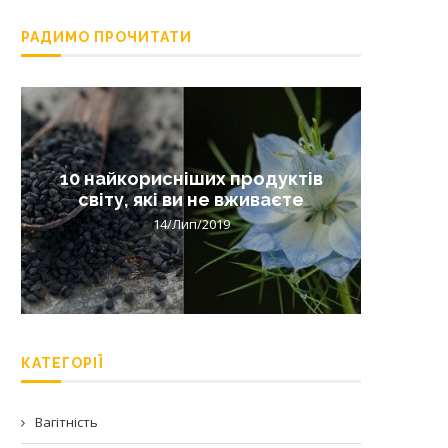
РАДИМО ПРОЧИТАТИ
10 найкорисніших продуктів
Лишай 
світу, які ви не вживаєте
14/Лип/2019
КАТЕГОРІЇ
Вагітність