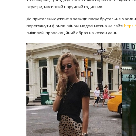
окуляри, масивний наручний годинник.
До приталених джинсів завжди пасує брутальне масивне
переглянути фірмові жіночі моделі можна на сайті
https
сміливий, провокаційний образ на кожен день.