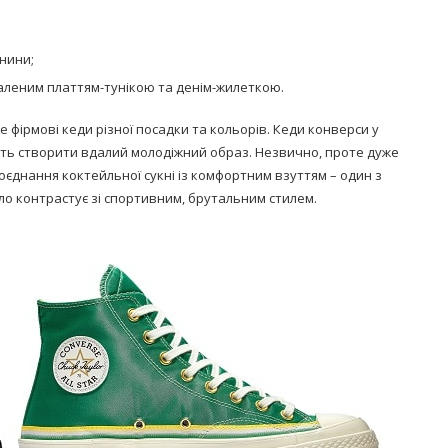
анини;
аленим платтям-тунікою та денім-жилеткою.
 фірмові кеди різної посадки та кольорів. Кеди конверси у
ть створити вдалий молодіжний образ. Незвично, проте дуже
Поєднання коктейльної сукні із комфортним взуттям – один з
ло контрастує зі спортивним, брутальним стилем.