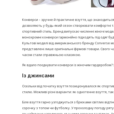
Конверси – зручне й практичне взуття, що знаходиться 
дозволяють у будь-який сезон створювати комфортні та
спортивний стиль. Бренд випускає численні жіночі моделі
монохромні конверси гармонійно підходять під одяг будь
Культові моделі від американського бренду Converse м
представлені лише оригінальні фірмові товари. Свого ча
часом стали справжньою класикою.
Як вдало поєднувати конверси із жіночим гардеробом? Я
Із джинсами
Оскільки від початку взуття позиціонувалося як спортив
стилю. Можливі різні варіанти: як однотенне взуття, та
Біле взуття гарно узгоджується з брюками світлих відті
сорочку з топом чи футболку. У прохолодну погоду рят
то найкраще узгоджуються з ними сорочки та піджак. Ак