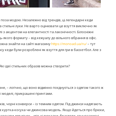
поза модою. Незалежно від трендів, ці легендарні кеди
 стильні луки. Не варто оцінювати це взуття виключно як
 з акцентом на елегантності та лаконічності. Білосніжні
-якого формату – від кежуалу до вільного вбрання в офіс.
ожна знайти на сайті магазину
https://monoad.ua/ru/
– тут
су кеди були розроблені як взуття для гри в баскетбол. Але з
кі ідеї стильних образів можна створити?
не, – логічно, що воно відмінно поєднується з одягом такого ж
к і моделі, прикрашені принтами.
нків, чорні конверси – із темним одягом. Під джинси надягають
ує куртка-косуха чи джинсова модель. Якщо йдеться про брюки,
сесуари для жінок – міські рюкзаки, браслети, сонцезахисні