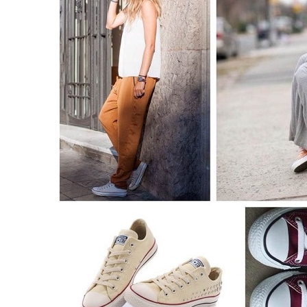
равильно принимать
Лікарі назвали 
льна: никакого кипятка
коронавірусу в
и...
14/Бер/2020
30/Січ/2021