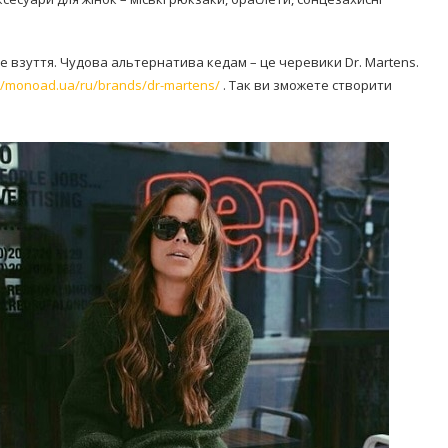
 взуття. Чудова альтернатива кедам – це черевики Dr. Martens.
://monoad.ua/ru/brands/dr-martens/
. Так ви зможете створити