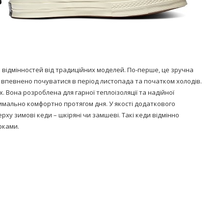
 відмінностей від традиційних моделей. По-перше, це зручна
 впевнено почуватися в період листопада та початком холодів.
x. Вона розроблена для гарної теплоізоляції та надійної
симально комфортно протягом дня. У якості додаткового
у зимові кеди – шкіряні чи замшеві. Такі кеди відмінно
рками.