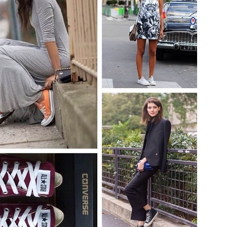
Попробуйте рецепт
симптоми
легендарного супа доктора
 дітей
Моро, который без...
08/Січ/2021