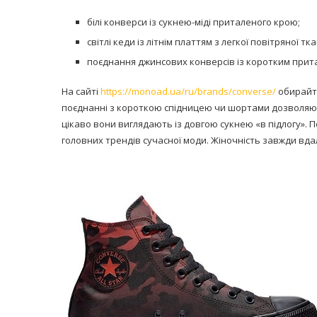
білі конверси із сукнею-міді приталеного крою;
світлі кеди із літнім платтям з легкої повітряної тк
поєднання джинсових конверсів із коротким прит
На сайті
https://monoad.ua/ru/brands/converse/
обирайте
поєднанні з короткою спідницею чи шортами дозволяю
цікаво вони виглядають із довгою сукнею «в підлогу». 
головних трендів сучасної моди. Жіночність завжди вда