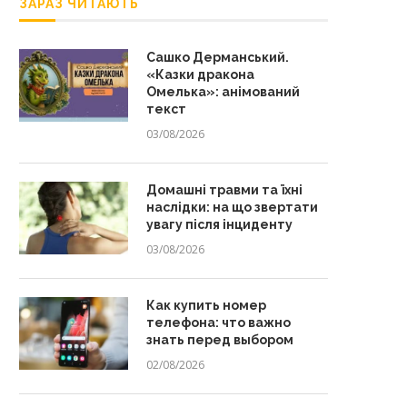
ЗАРАЗ ЧИТАЮТЬ
Сашко Дерманський.
«Казки дракона
Омелька»: анімований
текст
03/08/2026
Домашні травми та їхні
наслідки: на що звертати
увагу після інциденту
03/08/2026
Как купить номер
телефона: что важно
знать перед выбором
02/08/2026