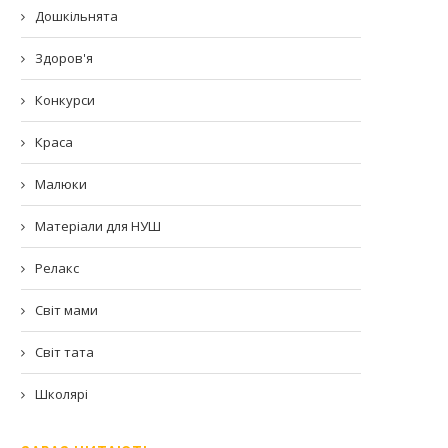
Дошкільнята
Здоров'я
Конкурси
Краса
Малюки
Матеріали для НУШ
Релакс
Світ мами
Світ тата
Школярі