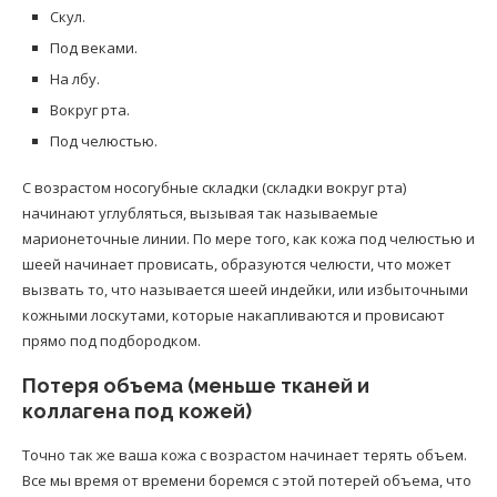
Скул.
Под веками.
На лбу.
Вокруг рта.
Под челюстью.
С возрастом носогубные складки (складки вокруг рта)
начинают углубляться, вызывая так называемые
марионеточные линии. По мере того, как кожа под челюстью и
шеей начинает провисать, образуются челюсти, что может
вызвать то, что называется шеей индейки, или избыточными
кожными лоскутами, которые накапливаются и провисают
прямо под подбородком.
Потеря объема (меньше тканей и
коллагена под кожей)
Точно так же ваша кожа с возрастом начинает терять объем.
Все мы время от времени боремся с этой потерей объема, что