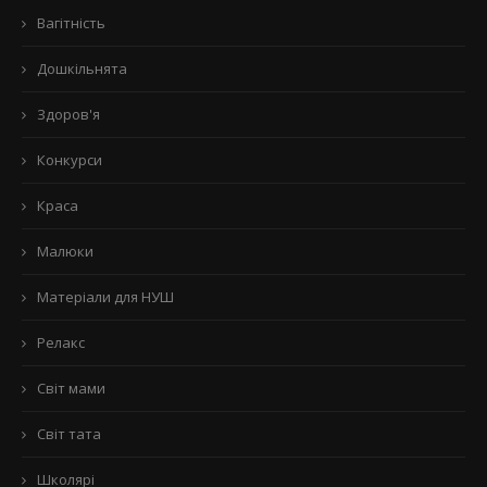
Вагітність
Дошкільнята
Здоров'я
Конкурси
Краса
Малюки
Матеріали для НУШ
Релакс
Світ мами
Світ тата
Школярі