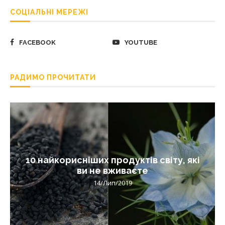
СОЦІАЛЬНІ МЕРЕЖІ
FACEBOOK
YOUTUBE
РАДИМО ПРОЧИТАТИ
10 найкорисніших продуктів світу, які
ви не вживаєте
14/Лип/2019