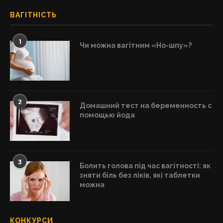
ВАГІТНІСТЬ
1
Чи можна вагітним «Но-шпу»?
2
Домашний тест на беременность с
помощью йода
3
Болить голова під час вагітності: як
зняти біль без ліків, які таблетки
можна
КОНКУРСИ