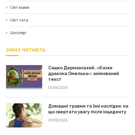
Світ мами
Світ тата
Школярі
ЗАРАЗ ЧИТАЮТЬ
Сашко Дерманський. «Казки
дракона Омелька»: анімований
текст
03/08/2026
Домашні травми та їхні наслідки: на
що звертати увагу після інциденту
03/08/2026