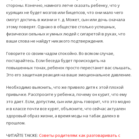
стороны. Конечно, намного легче сказать ребенку, что у
курящих не будет мозгов или бицепсов, что они мало чего
смогут достичь в жизни и т. д. Может, сын или дочь сначала
этому поверят. Однако в обществе столько успешных,
физически сильных и умных людей с сигаретой в руках, что
ваши слова не найдут никакого подтверждения.
Говорите со своим чадом спокойно. Во всяком случае,
постарайтесь. Если беседа будет происходить на
повышенных тонах, ребенок просто перестанет вас слышать,
Это его защитная реакция на ваше эмоциональное давление.
Необходимо выяснить, что же привело дитя к этой плохой
привычке. Расспросите у ребенка, почему он курит, что ему
это дает. Если, допустим, сын или дочь говорит, что это модно
и в классе почти все курят, объясните, что сейчас актуален
здоровый образ жизни, а время моды на табак далеко в
прошлом.
ЧИТАЙТЕ ТАКЖЕ:
Советы родителям: как разговаривать с