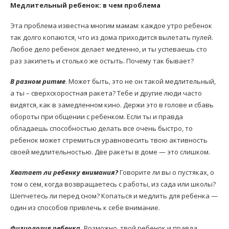
Медлительный ребенок: в чем проблема
Эта проблема известна многим мамам: каждое утро ребенок
так долго копаются, что из дома приходится вылетать пулей.
Любое дело ребенок делает медленно, и ты успеваешь сто
раз закипеть и столько же остыть. Почему так бывает?
В разном ритме
. Может быть, это не он такой медлительный,
а ты – сверхскоростная ракета? Тебе и другие люди часто
видятся, как в замедленном кино. Держи это в голове и сбавь
обороты при общении с ребенком. Если ты и правда
обладаешь способностью делать все очень быстро, то
ребенок может стремиться уравновесить твою активность
своей медлительностью. Две ракеты в доме — это слишком.
Хватает ли ребенку внимания?
Говорите ли вы о пустяках, о
том о сем, когда возвращаетесь с работы, из сада или школы?
Шепчетесь ли перед сном? Копаться и медлить для ребенка —
один из способов привлечь к себе внимание.
Физиология ребенка.
Возможно, твой ребенок и правда