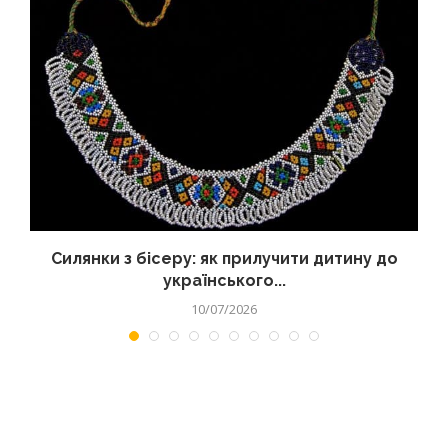
Силянки з бісеру: як прилучити дитину до
українського...
10/07/2026