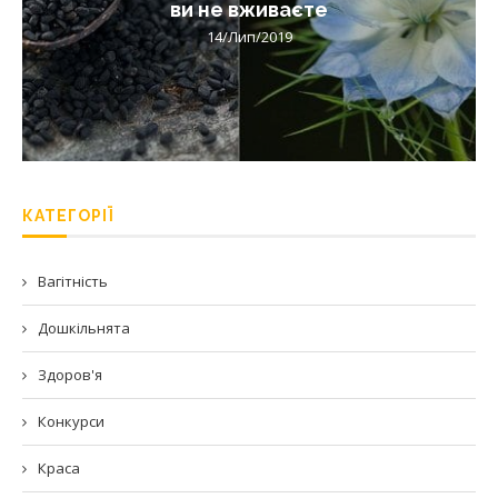
ви не вживаєте
14/Лип/2019
КАТЕГОРІЇ
Вагітність
Дошкільнята
Здоров'я
Конкурси
Краса