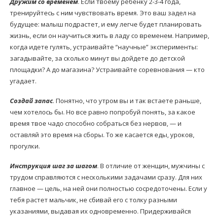
Дружим со временем
. Если твоему ребенку 2-3-4 года,
тренируйтесь с ним чувствовать время. Это ваш задел на
будущее: малыш подрастет, и ему легче будет планировать
жизнь, если он научиться жить в ладу со временем. Например,
когда идете гулять, устраивайте “научные” эксперименты:
загадывайте, за сколько минут вы дойдете до детской
площадки? А до магазина? Устраивайте соревнования — кто
угадает.
Создай запас
. Понятно, что утром вы и так встаете раньше,
чем хотелось бы. Но все равно попробуй понять, за какое
время твое чадо способно собраться без нервов, — и
оставляй это время на сборы. То же касается еды, уроков,
прогулки.
Инструкция шаг за шагом
. В отличие от женщин, мужчины с
трудом справляются с несколькими задачами сразу. Для них
главное — цель, на ней они полностью сосредоточены. Если у
тебя растет мальчик, не сбивай его с толку разными
указаниями, выдавая их одновременно. Придерживайся