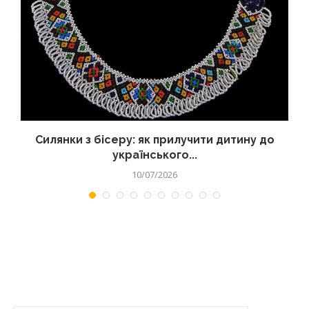
Силянки з бісеру: як прилучити дитину до
українського...
10/07/2026