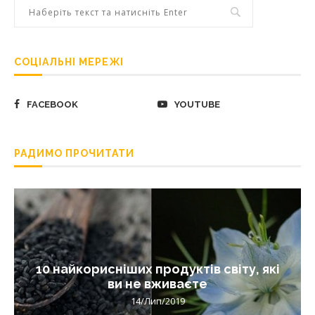
СОЦІАЛЬНІ МЕРЕЖІ
FACEBOOK
YOUTUBE
РАДИМО ПРОЧИТАТИ
10 найкорисніших продуктів світу, які
ви не вживаєте
14/Лип/2019