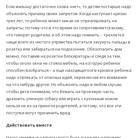
Если малышу достаточно слова «нет», то детям постарше надо
объяснять причину своих запретов. Когда наступает кризис
трех лет, то ребенок может никак не отреагировать на
запреты, потому что в это время он сопротивляется всему,
что говорят родители, и об этом надо помнить – трехлетка
чаще всего из чистого упрямства пытаться засунуть пальцы в
розетку или забираться на подоконник. Обезопасить дом
можно, поставив на розетки блокираторы и следя за тем,
чтобы около окна не стояла мебель, на которую ребенок
способен взобраться – а еще находящегося в кризисе ребенка
надо отвлекать от опасных идей, переключая его внимание
на что-нибудь другое. Но объяснять надо в любом случае,
чтобы дети понимали, что бежать на проезжую часть,
дразнить уличную собаку или играть с кухонным ножом
нельзя не из-за прихоти родителей, а потому, что все эти
поступки могут причинить вред.
Действовать вместе
Часто семейные запреты могут быть разными: например,