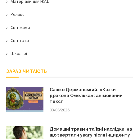
Матеріали для НУШ
Релакс
Світ мами
Світ тата
Школярі
ЗАРАЗ ЧИТАЮТЬ
Сашко Дерманський. «Казки
дракона Омелька»: анімований
текст
03/08/2026
Домашні травми та їхні наслідки: на
що звертати увагу після інциденту