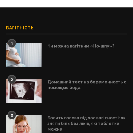
ВАГІТНІСТЬ
1
Чи можна вагітним «Но-шпу»?
2
Домашний тест на беременность с
помощью йода
3
Болить голова під час вагітності: як
зняти біль без ліків, які таблетки
можна