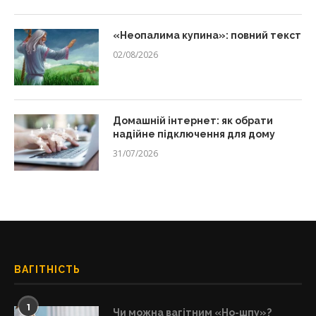
«Неопалима купина»: повний текст
02/08/2026
Домашній інтернет: як обрати
надійне підключення для дому
31/07/2026
ВАГІТНІСТЬ
1
Чи можна вагітним «Но-шпу»?