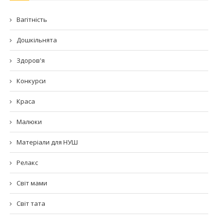
Вагітність
Дошкільнята
Здоров'я
Конкурси
Краса
Малюки
Матеріали для НУШ
Релакс
Світ мами
Світ тата