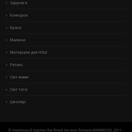
Здоров'я
Конкурси
Краса
Малюки
Матеріали для НУШ
Релакс
Світ мами
Світ тата
Школярі
© Український портал для дітей та їхніх батьків MAMABOOK. 2011 -