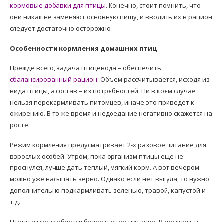
кормовые добавки для птицы
. Конечно, стоит помнить, что
они никак не заменяют основную пищу, и вводить их в рацион
следует достаточно осторожно.
Особенности кормления домашних птиц
Прежде всего, задача птицевода – обеспечить
сбалансированный рацион
. Объем рассчитывается, исходя из
вида птицы, а состав – из потребностей. Ни в коем случае
нельзя перекармливать питомцев, иначе это приведет к
ожирению. В то же время и недоедание негативно скажется на
росте.
Режим кормления предусматривает 2-х разовое питание для
взрослых особей. Утром, пока организм птицы еще не
проснулся, лучше дать теплый, мягкий корм. А вот вечером
можно уже насыпать зерно. Однако если нет выгула, то нужно
дополнительно подкармливать зеленью, травой, капустой и
т.д.
Птенцам же требуется более частое питание. В среднем, в