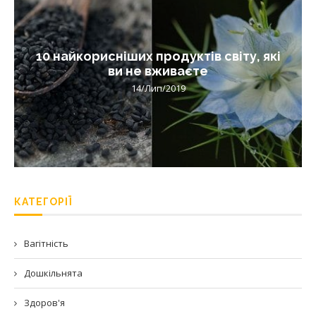
10 найкорисніших продуктів світу, які
ви не вживаєте
14/Лип/2019
КАТЕГОРІЇ
Вагітність
Дошкільнята
Здоров'я