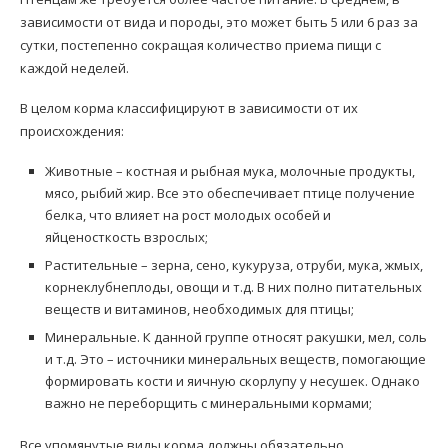
зависимости от вида и породы, это может быть 5 или 6 раз за
сутки, постепенно сокращая количество приема пищи с
каждой неделей.
В целом корма классифицируют в зависимости от их
происхождения:
Животные – костная и рыбная мука, молочные продукты,
мясо, рыбий жир. Все это обеспечивает птице получение
белка, что влияет на рост молодых особей и
яйценосткость взрослых;
Растительные – зерна, сено, кукуруза, отруби, мука, жмых,
корнеклубнеплоды, овощи и т.д. В них полно питательных
веществ и витаминов, необходимых для птицы;
Минеральные. К данной группе относят ракушки, мел, соль
и т.д. Это – источники минеральных веществ, помогающие
формировать кости и яичную скорлупу у несушек. Однако
важно не переборщить с минеральными кормами;
Все упомянутые виды корма должны обязательно