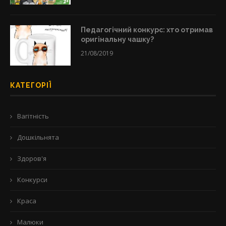
Педагогічний конкурс: хто отримав
оригінальну чашку?
21/08/2019
КАТЕГОРІЇ
Вагітність
Дошкільнята
Здоров'я
Конкурси
Краса
Малюки