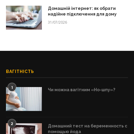
Домашній інтернет: як обрати
надійне підключення для дому
31/07/2026
ВАГІТНІСТЬ
1
Чи можна вагітним «Но-шпу»?
2
Домашний тест на беременность с
помощью йода