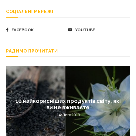
СОЦІАЛЬНІ МЕРЕЖІ
FACEBOOK
YOUTUBE
РАДИМО ПРОЧИТАТИ
10 найкорисніших продуктів світу, які
ви не вживаєте
14/Лип/2019