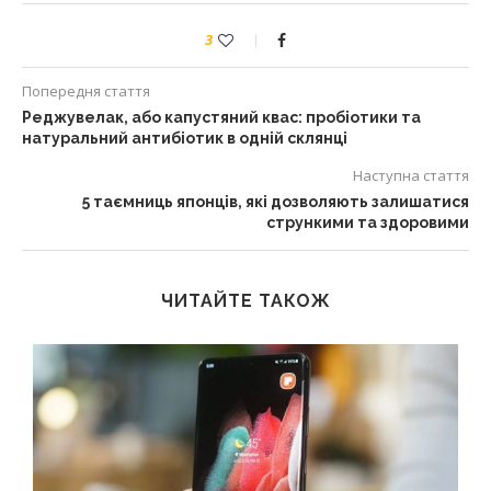
3
Попередня стаття
Реджувелак, або капустяний квас: пробіотики та
натуральний антибіотик в одній склянці
Наступна стаття
5 таємниць японців, які дозволяють залишатися
стрункими та здоровими
ЧИТАЙТЕ ТАКОЖ