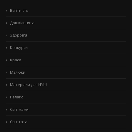
Вагітність
Дошкільнята
Здоров'я
Конкурси
Краса
Малюки
Матеріали для НУШ
Релакс
Світ мами
Світ тата