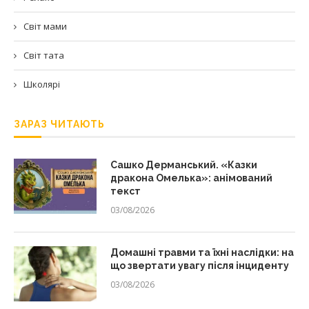
Світ мами
Світ тата
Школярі
ЗАРАЗ ЧИТАЮТЬ
Сашко Дерманський. «Казки
дракона Омелька»: анімований
текст
03/08/2026
Домашні травми та їхні наслідки: на
що звертати увагу після інциденту
03/08/2026