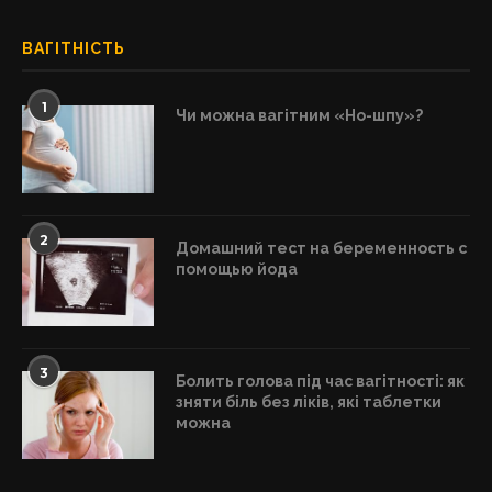
ВАГІТНІСТЬ
1
Чи можна вагітним «Но-шпу»?
2
Домашний тест на беременность с
помощью йода
3
Болить голова під час вагітності: як
зняти біль без ліків, які таблетки
можна