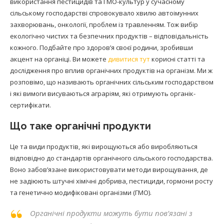
використання пестицидів та ГМО-культур у сучасному
сільському господарстві спровокувало хвилю автоімунних
захворювань, онкології, проблем із травленням. Тож вибір
екологічно чистих та безпечних продуктів – відповідальність
кожного. Подбайте про здоров’я своєї родини, зробивши
акцент на органіці. Ви можете
дивитися тут
корисні статті та
дослідження про вплив органічних продуктів на організм. Ми ж
розповімо, що називають органічних сільським господарством
і які вимоги висуваються аграріям, які отримують органік-
сертифікати.
Що таке органічні продукти
Це та види продуктів, які вирощуються або виробляються
відповідно до стандартів органічного сільського господарства.
Воно забов’язане використовувати методи вирощування, де
не задіюють штучні хімічні добрива, пестициди, гормони росту
та генетично модифіковані організми (ГМО).
Органічні продукти можуть бути пов’язані з