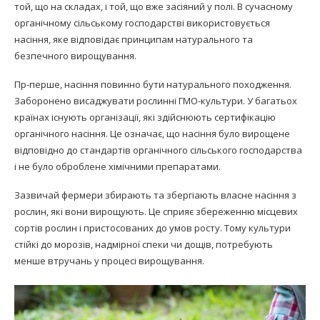
той, що на складах, і той, що вже засіяний у полі. В сучасному
органічному сільському господарстві використовується
насіння, яке відповідає принципам натурального та
безпечного вирощування.
Пр-перше, насіння повинно бути натурального походження.
Заборонено висаджувати рослинні ГМО-культури. У багатьох
країнах існують організації, які здійснюють сертифікацію
органічного насіння. Це означає, що насіння було вирощене
відповідно до стандартів органічного сільського господарства
і не було оброблене хімічними препаратами.
Зазвичай фермери збирають та збергіають власне насіння з
рослин, які вони вирощують. Це сприяє збереженню місцевих
сортів рослин і пристосованих до умов росту. Тому культури
стійкі до морозів, надмірної спеки чи дощів, потребують
менше втручань у процесі вирощування.