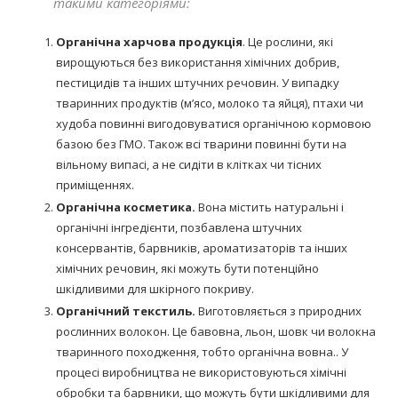
такими категоріями:
Органічна харчова продукція
. Це рослини, які
вирощуються без використання хімічних добрив,
пестицидів та інших штучних речовин. У випадку
тваринних продуктів (м’ясо, молоко та яйця), птахи чи
худоба повинні вигодовуватися органічною кормовою
базою без ГМО. Також всі тварини повинні бути на
вільному випасі, а не сидіти в клітках чи тісних
приміщеннях.
Органічна косметика.
Вона містить натуральні і
органічні інгредієнти, позбавлена штучних
консервантів, барвників, ароматизаторів та інших
хімічних речовин, які можуть бути потенційно
шкідливими для шкірного покриву.
Органічний текстиль.
Виготовляється з природних
рослинних волокон. Це бавовна, льон, шовк чи волокна
тваринного походження, тобто органічна вовна.. У
процесі виробництва не використовуються хімічні
обробки та барвники, що можуть бути шкідливими для