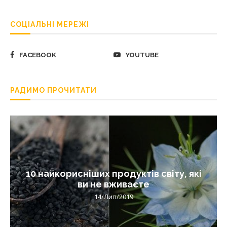
СОЦІАЛЬНІ МЕРЕЖІ
FACEBOOK
YOUTUBE
РАДИМО ПРОЧИТАТИ
10 найкорисніших продуктів світу, які
ви не вживаєте
14/Лип/2019