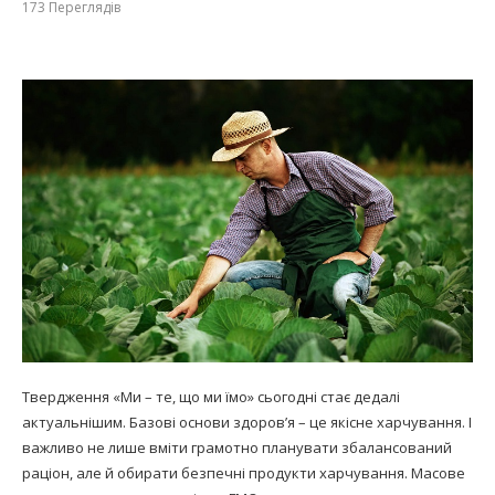
173
Переглядів
Твердження «Ми – те, що ми їмо» сьогодні стає дедалі
актуальнішим. Базові основи здоров’я – це якісне харчування. І
важливо не лише вміти грамотно планувати збалансований
раціон, але й обирати безпечні продукти харчування. Масове