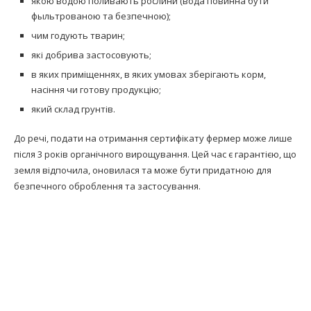
якою водою поливають рослини (вода повинна бути
фыльтрованою та безпечною);
чим годують тварин;
які добрива застосовують;
в яких приміщеннях, в яких умовах зберігають корм,
насіння чи готову продукцію;
який склад грунтів.
До речі, подати на отримання сертифікату фермер може лише
після 3 років органічного вирощування. Цей час є гарантією, що
земля відпочила, оновилася та може бути придатною для
безпечного оброблення та застосування.