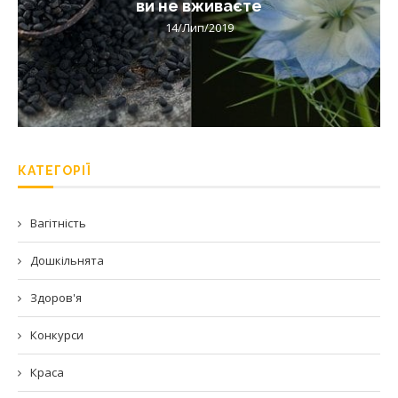
ви не вживаєте
14/Лип/2019
КАТЕГОРІЇ
Вагітність
Дошкільнята
Здоров'я
Конкурси
Краса