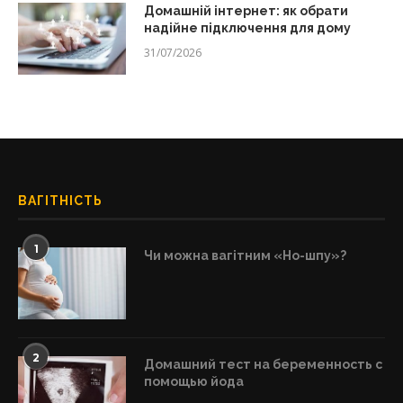
Домашній інтернет: як обрати
надійне підключення для дому
31/07/2026
ВАГІТНІСТЬ
1
Чи можна вагітним «Но-шпу»?
2
Домашний тест на беременность с
помощью йода