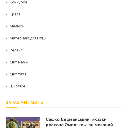
Конкурси
Краса
Малюки
Матеріали для НУШ
Релакс
Світ мами
Світ тата
Школярі
ЗАРАЗ ЧИТАЮТЬ
Сашко Дерманський. «Казки
дракона Омелька»: анімований