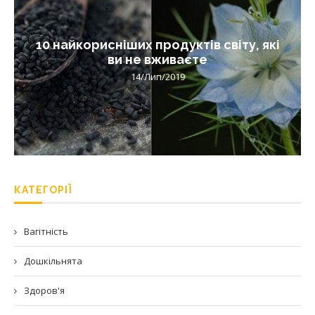
10 найкорисніших продуктів світу, які
ви не вживаєте
14/Лип/2019
КАТЕГОРІЇ
Вагітність
Дошкільнята
Здоров'я