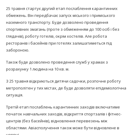
25 травня стартує другий етап послаблення карантинних
обмежень. Він передбачає запуск міського і приміського
наземного транспорту. Буде дозволено проведення
спортивних змагань (проте з обмеженням до 100 осіб і без
глядачів), роботу готелів, окрім хостелів. Але робота
ресторанів і басейнів при готелях залишатиметься під
забороною.
Також буде дозволено проведення служб у храмах з
розрахунку 1 людина на 10 кв. м.
З 25 травня відкриються дитячи садочки, розпочне роботу
метрополітен у тих містах, де буде дозволяти епідеміологічна
ситуація.
Третій етап послаблень карантинних заходів включатиме
початок навчальних заходів, відкриття спортзалів і фітнес-
центрів (без басейнів), відновлення перевезень між
областями. Авіасполучення також може бути відновлене в
червні.