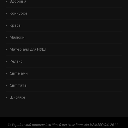
Здоров'я
Конкурси
Краса
Малюки
Матеріали для НУШ
Релакс
Світ мами
Світ тата
Школярі
© Український портал для дітей та їхніх батьків MAMABOOK. 2011 -