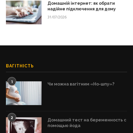
Домашній інтернет: як обрати
надійне підключення для дому
31/07/2026
ВАГІТНІСТЬ
1
Чи можна вагітним «Но-шпу»?
2
Домашний тест на беременность с
помощью йода