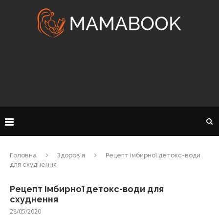
Головна
Здоров'я
Рецепт імбирної детокс-води
для схуднення
Рецепт імбирної детокс-води для
схуднення
28/05/2020