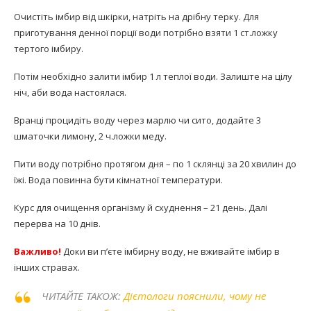
Очистіть імбир від шкірки, натріть на дрібну терку. Для
приготування денної порції води потрібно взяти 1 ст.ложку
тертого імбиру.
Потім необхідно залити імбир 1 л теплої води. Залиште на цілу
ніч, аби вода настоялася.
Вранці процидіть воду через марлю чи сито, додайте 3
шматочки лимону, 2 ч.ложки меду.
Пити воду потрібно протягом дня – по 1 склянці за 20 хвилин до
їжі. Вода повинна бути кімнатної температури.
Курс для очищення організму й схуднення – 21 день. Далі
перерва на 10 днів.
Важливо!
Доки ви п’єте імбирну воду, не вживайте імбир в
інших стравах.
ЧИТАЙТЕ ТАКОЖ:
Дієтологи пояснили, чому не