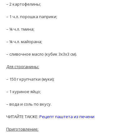
– 2 картофелины;
– 1 ч.л. порошка паприки;
– ¼ ч.л. тмина;
– ¼ ч.л. майорана;
– сливочное масло (кубик 3х3х3 см).
Для строганины:
– 150 г крупчатки (муки);
– 1 куриное яйцо;
– вода и соль по вкусу.
ЧИТАЙТЕ ТАКЖЕ:
Рецепт паштета из печени
Приготовление: