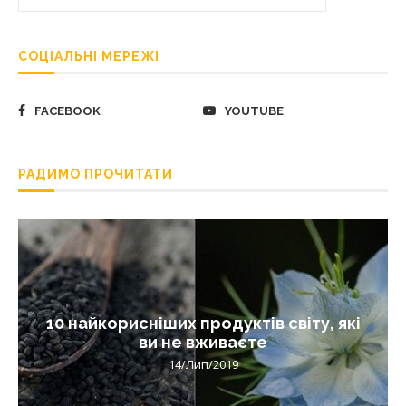
СОЦІАЛЬНІ МЕРЕЖІ
FACEBOOK
YOUTUBE
РАДИМО ПРОЧИТАТИ
10 найкорисніших продуктів світу, які
ви не вживаєте
14/Лип/2019