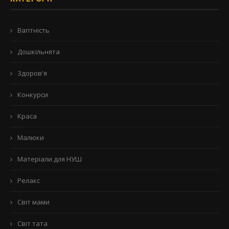
Вагітність
Дошкільнята
Здоров'я
Конкурси
Краса
Малюки
Матеріали для НУШ
Релакс
Світ мами
Світ тата