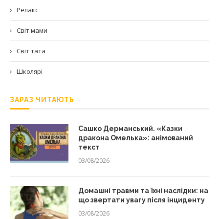
Релакс
Світ мами
Світ тата
Школярі
ЗАРАЗ ЧИТАЮТЬ
Сашко Дерманський. «Казки
дракона Омелька»: анімований
текст
03/08/2026
Домашні травми та їхні наслідки: на
що звертати увагу після інциденту
03/08/2026