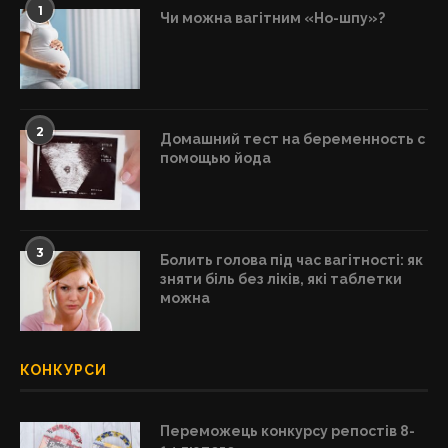
1
Чи можна вагітним «Но-шпу»?
2
Домашний тест на беременность с
помощью йода
3
Болить голова під час вагітності: як
зняти біль без ліків, які таблетки
можна
КОНКУРСИ
Переможець конкурсу репостів 8-