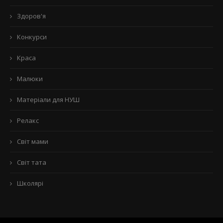
Здоров'я
Конкурси
Краса
Малюки
Матеріали для НУШ
Релакс
Світ мами
Світ тата
Школярі