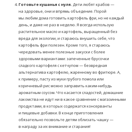
Готовьте кушанья с нуля.
Дети любят крабов —
на здоровье, они и впрямь объедение. Порой
мы любим дома готовить картофель фри, но не каждый
день, и даже не раз в неделю. Я всегда использую
растительное масло и картофель, выращенный без
вреда для экологии, и стараюсь внушить себе, что
картофель фри полезен. Кроме того, я стараюсь
чередовать менее полезные закуски с более
здоровыми вариантами: запеченные брусочки
сладкого картофеля с кетчупом — безвредная
альтернатива картофелю, жаренному во фритюре. А,
к примеру, пасту из муки грубого помола или
коричневый рис можно заправить каким-нибудь
ароматным соусом. Что касается сладостей, домашние
лакомства не идут ни в какое сравнение с магазинными
продуктами, в которых содержатся консерванты
и пищевые добавки. В конце приготовления
обязательно позвольте детям облизать чашку —
в награду за их внимание и старания!