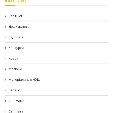
КАТЕГОРІЇ
Вагітність
Дошкільнята
Здоров'я
Конкурси
Краса
Малюки
Матеріали для НУШ
Релакс
Світ мами
Світ тата