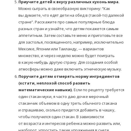
Приучите детей к вкусу различных кухонь мира.
Можно сыграть в своеобразную викторину: “Как
вы думаете, что едят дети на обед в (такой-то) далекой
стране”. Расскажите про самые популярные блюда
разных стран и узнайте, что детям покажется самым
аппетитным. Затем составьте меню и приготовьте все
для застолья, посвященного, например, исключительно
Мексике, Японии или Таиланду, — вариантов
множество, и через неделю можно будет поиграть
в какую-нибудь другую страну. Для создания особой
атмосферы можно даже включить этническую музыку.
Поручите детям отмерять норму ингредиентов
(кстати, неплохой способ развить
математические навыки).
Если по рецепту требуется
один стакан муки, я часто даю дочке мерочный
стаканчик объемом в одну треть обычного стакана
и спрашиваю, сколько придется добавить в чашку,
чтобы получился один стакан. В зависимости
от возраста и интересов ребенка можно развить или,
наоборот, упростить такие упражнения в счете.