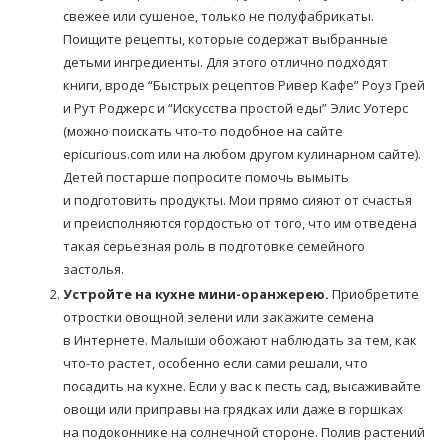
свежее или сушеное, только не полуфабрикаты.
Поищите рецепты, которые содержат выбранные
детьми ингредиенты. Для этого отлично подходят
книги, вроде “Быстрых рецептов Ривер Кафе” Роуз Грей
и Рут Роджерс и “Искусства простой еды” Элис Уотерс
(можно поискать что-то подобное на сайте
epicurious.com или на любом другом кулинарном сайте).
Детей постарше попросите помочь вымыть
и подготовить продукты. Мои прямо сияют от счастья
и преисполняются гордостью от того, что им отведена
такая серьезная роль в подготовке семейного
застолья.
Устройте на кухне мини-оранжерею.
Приобретите
отростки овощной зелени или закажите семена
в Интернете. Малыши обожают наблюдать за тем, как
что-то растет, особенно если сами решали, что
посадить на кухне. Если у вас к песть сад, высаживайте
овощи или приправы на грядках или даже в горшках
на подоконнике на солнечной стороне. Полив растений