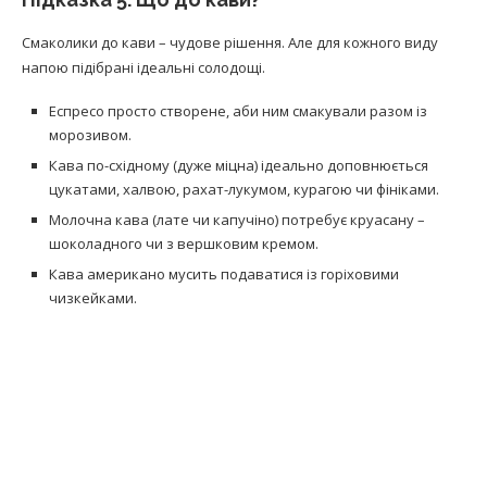
Смаколики до кави – чудове рішення. Але для кожного виду
напою підібрані ідеальні солодощі.
Еспресо просто створене, аби ним смакували разом із
морозивом.
Кава по-східному (дуже міцна) ідеально доповнюється
цукатами, халвою, рахат-лукумом, курагою чи фініками.
Молочна кава (лате чи капучіно) потребує круасану –
шоколадного чи з вершковим кремом.
Кава американо мусить подаватися із горіховими
чизкейками.