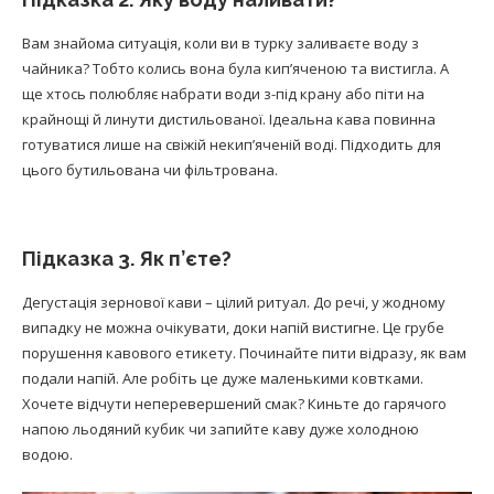
Вам знайома ситуація, коли ви в турку заливаєте воду з
чайника? Тобто колись вона була кип’яченою та вистигла. А
ще хтось полюбляє набрати води з-під крану або піти на
крайнощі й линути дистильованої. Ідеальна кава повинна
готуватися лише на свіжій некип’яченій воді. Підходить для
цього бутильована чи фільтрована.
Підказка 3. Як п’єте?
Дегустація зернової кави – цілий ритуал. До речі, у жодному
випадку не можна очікувати, доки напій вистигне. Це грубе
порушення кавового етикету. Починайте пити відразу, як вам
подали напій. Але робіть це дуже маленькими ковтками.
Хочете відчути неперевершений смак? Киньте до гарячого
напою льодяний кубик чи запийте каву дуже холодною
водою.