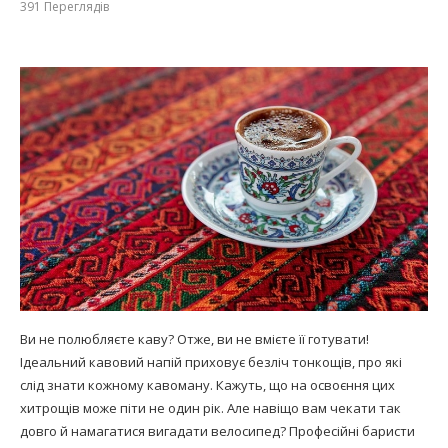
391
Переглядів
Ви не полюбляєте каву? Отже, ви не вмієте її готувати!
Ідеальний кавовий напій приховує безліч тонкощів, про які
слід знати кожному кавоману. Кажуть, що на освоєння цих
хитрощів може піти не один рік. Але навіщо вам чекати так
довго й намагатися вигадати велосипед? Професійні баристи