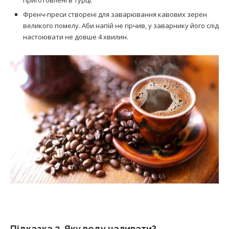
Френч-преси створені для заварювання кавових зерен
великого помелу. Аби напій не гірчив, у заварнику його слід
настоювати не довше 4 хвилин.
Підказка 2. Яку воду наливати?