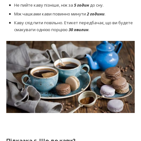
Не пийте каву пізніше, ніж за
5 годин
до сну.
Між чашками кави повинно минути
2 години
.
Каву слід пити повільно. Етикет передбачає, що ви будете
смакувати однією порцією
30 хвилин
.
Підказка 5. Що до кави?