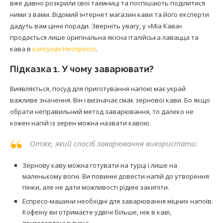
вже давно розкрили свої таємниці та поспішають поділитися
ними з вами. Відомий інтернет магазин кави та його експерти
дадуть вам цінні поради. Зверніть увагу, у «Міа Кава»
продається лише оригінальна якісна італійська лавацца та
кава в
капсулах Неспрессо
.
Підказка 1. У чому заварювати?
Виявляється, посуд для приготування напою має украй
важливе значення. Він і визначає смак зернової кави. Бо якщо
обрати неправильний метод заварювання, то далеко не
кожен напій із зерен можна назвати кавою.
Отже, який спосіб заварювання використати:
Зернову каву можна готувати на турці і лише на
маленькому вогні. Ви повинні довести напій до утворення
пінки, але не дати можливості рідині закипіти.
Еспресо-машини необхідні для заварювання міцних напоїв.
Кофеїну ви отримаєте удвічі більше, ніж в каві,
приготовлені в турці.