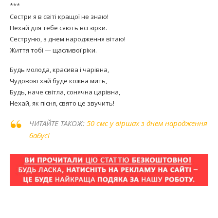
***
Сестри я в світі кращої не знаю!
Нехай для тебе сяють всі зірки.
Сеструню, з днем народження вітаю!
Життя тобі — щасливої ріки.
Будь молода, красива і чарівна,
Чудовою хай буде кожна мить,
Будь, наче світла, сонячна царівна,
Нехай, як пісня, свято це звучить!
ЧИТАЙТЕ ТАКОЖ:
50 смс у віршах з днем народження
бабусі