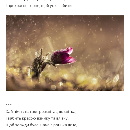
І прекрасне серце, щоб усіх любити!
***
Хай ніжність твоя розквітає, як квітка,
І вабить красою взимку та влітку,
Щоб завжди була, наче зіронька ясна,