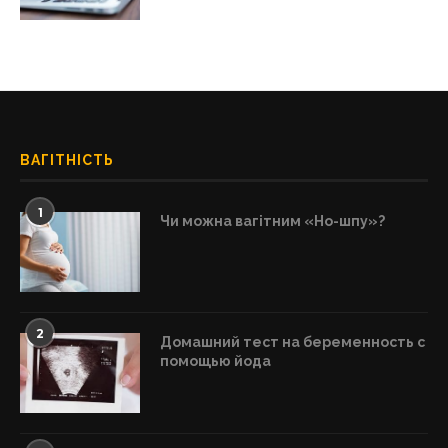
ВАГІТНІСТЬ
1
Чи можна вагітним «Но-шпу»?
2
Домашний тест на беременность с
помощью йода