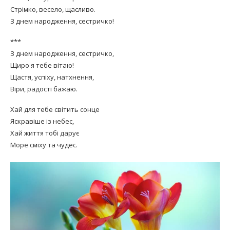
Стрімко, весело, щасливо.
З днем народження, сестричко!
***
З днем народження, сестричко,
Щиро я тебе вітаю!
Щастя, успіху, натхнення,
Віри, радості бажаю.
Хай для тебе світить сонце
Яскравіше із небес,
Хай життя тобі дарує
Море сміху та чудес.