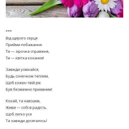
***
Від щирого серця
Прийми побажання.
Ти — зірочка справжня,
Ти — квітка кохання!
Завжди усміхайся,
Будь сонечком теплим,
Щоб кожен твій рік
Був безмежно приємним!
Кохай, та навзаєм,
Живи — собі в радість.
Щоб легко усе
Та завжди досягалось!