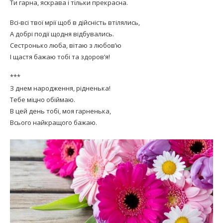
Ти гарна, яскрава і тільки прекрасна.
Всі-всі твої мрії щоб в дійсність втілялись,
А добрі події щодня відбувались.
Сестронько люба, вітаю з любов’ю
І щастя бажаю тобі та здоров’я!
***
З днем народження, рідненька!
Тебе міцно обіймаю.
В цей день тобі, моя гарненька,
Всього найкращого бажаю.