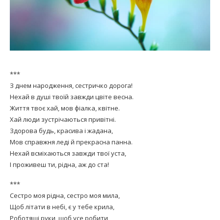
***
З днем народження, сестричко дорога!
Нехай в душі твоїй завжди цвіте весна.
Життя твоє хай, мов фіалка, квітне.
Хай люди зустрічаються привітні.
Здорова будь, красива і жадана,
Мов справжня леді й прекрасна панна.
Нехай всміхаються завжди твої уста,
І проживеш ти, рідна, аж до ста!
***
Сестро моя рідна, сестро моя мила,
Щоб літати в небі, є у тебе крила,
Роботящі руки, щоб усе робити,