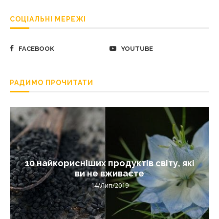
СОЦІАЛЬНІ МЕРЕЖІ
FACEBOOK
YOUTUBE
РАДИМО ПРОЧИТАТИ
10 найкорисніших продуктів світу, які
ви не вживаєте
14/Лип/2019