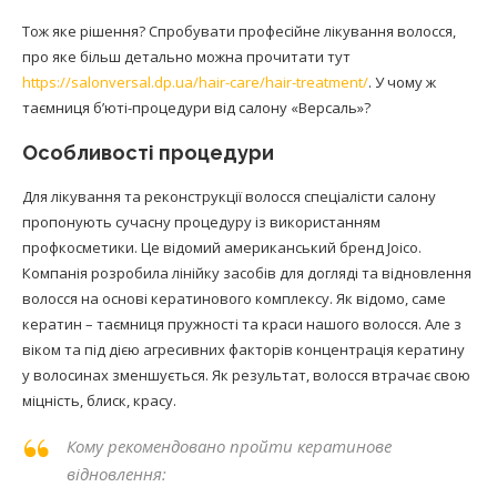
Тож яке рішення? Спробувати професійне лікування волосся,
про яке більш детально можна прочитати тут
https://salonversal.dp.ua/hair-care/hair-treatment/
. У чому ж
таємниця б’юті-процедури від салону «Версаль»?
Особливості процедури
Для лікування та реконструкції волосся спеціалісти салону
пропонують сучасну процедуру із використанням
профкосметики. Це відомий американський бренд Joico.
Компанія розробила лінійку засобів для догляді та відновлення
волосся на основі кератинового комплексу. Як відомо, саме
кератин – таємниця пружності та краси нашого волосся. Але з
віком та під дією агресивних факторів концентрація кератину
у волосинах зменшується. Як результат, волосся втрачає свою
міцність, блиск, красу.
Кому рекомендовано пройти кератинове
відновлення: