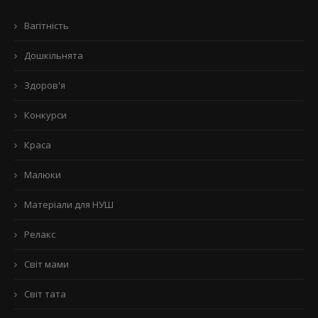
Вагітність
Дошкільнята
Здоров'я
Конкурси
Краса
Малюки
Матеріали для НУШ
Релакс
Світ мами
Світ тата