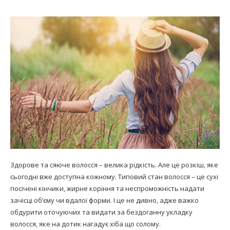
Здорове та сяюче волосся – велика рідкість. Але це розкіш, яке
сьогодні вже доступна кожному. Типовий стан волосся – це сухі
посічені кінчики, жирне коріння та неспроможність надати
зачісці об’єму чи вдалої форми. І це не дивно, адже важко
обдурити оточуючих та видати за бездоганну укладку
волосся, яке на дотик нагадує хіба що солому.