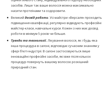
оцінки їхнього стану, індивідуального підбору необхідних
засобів. Лише так ваше волосся можна максимально
насити протеїнами та оздоровити.
Великий
досвід роботи
. Усі майстри «Версаля» проходить
підвищення кваліфікації, регулярно відвідують професійні
майстер-класи, навчальні курси. Кожен з них має досвід
роботи в мінімум 5 років чи більше.
Тренди та технології.
Лікування волосся, як і будь-яка
інша процедура в салоні, відповідає сучасним знанням у
сфері б’юті-індустрії. В салоні застосовуються лише
інноваційні професійні засоби, які вже після кількох
процедур повернуть вашому волоссю розкішний
природний стан.