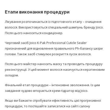
Етапи виконання процедури
Лікування розпочинається із підготовчого етапу – очищення
волосся. Використовується спеціальний шампунь бренду Joico.
Після цього наноситься кондиціонер.
Черговий засіб Joico K-Pak Professional Cuticle Sealer
призначений для відновлення правильного Ph-балансу шкіри
голови. Також засіб стимулює розкриття лусок волосся.
Після цього майстер наносить маску та проводить процедуру
реконструкції. У цей момент волосся насичується кератиновим
складом.
Фінальний етап процедури – інтенсивне зволоження. Із цим
завдання чудово впорається крем-гідратор від Joico.
Якщо ви бажаєте спробувати ефективність цієї прогресивної
процедури, то поспішайте записатися на сайті салону