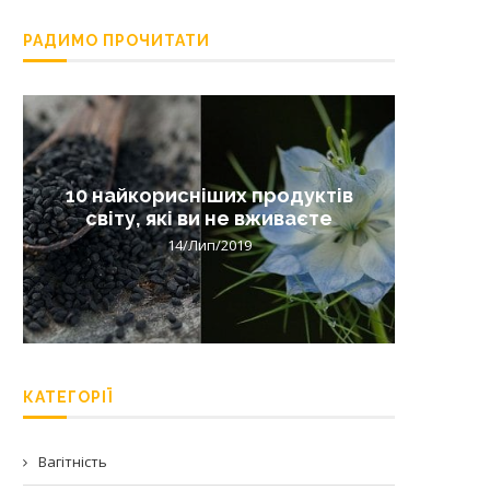
РАДИМО ПРОЧИТАТИ
10 найкорисніших продуктів
Лишай 
світу, які ви не вживаєте
14/Лип/2019
КАТЕГОРІЇ
Вагітність