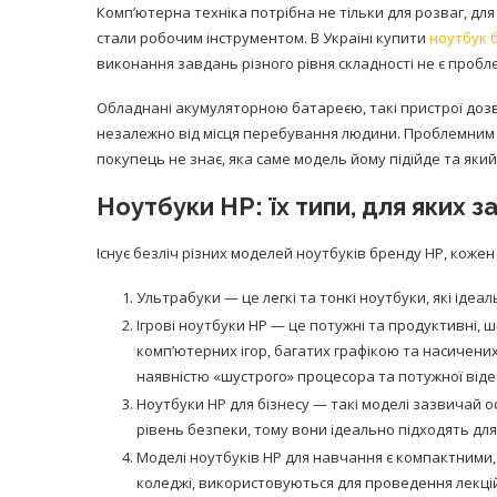
Комп’ютерна техніка потрібна не тільки для розваг, для
стали робочим інструментом. В Україні купити
ноутбук 
виконання завдань різного рівня складності не є пробл
Обладнані акумуляторною батареєю, такі пристрої дозв
незалежно від місця перебування людини. Проблемним 
покупець не знає, яка саме модель йому підійде та яки
Ноутбуки HP: їх типи, для яких з
Існує безліч різних моделей ноутбуків бренду HP, коже
Ультрабуки — це легкі та тонкі ноутбуки, які іде
Ігрові ноутбуки HP — це потужні та продуктивні, 
комп’ютерних ігор, багатих графікою та насичених
наявністю «шустрого» процесора та потужної віде
Ноутбуки HP для бізнесу — такі моделі зазвичай
рівень безпеки, тому вони ідеально підходять для 
Моделі ноутбуків HP для навчання є компактними
коледжі, використовуються для проведення лекцій,