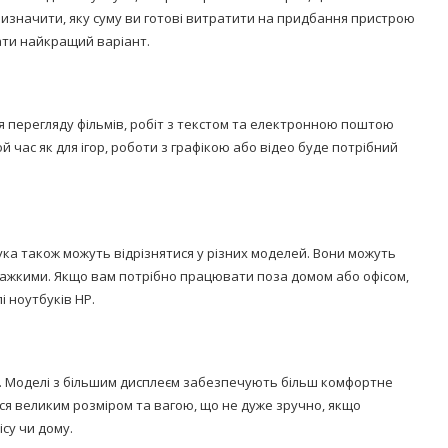
визначити, яку суму ви готові витратити на придбання пристрою
рати найкращий варіант.
ля перегляду фільмів, робіт з текстом та електронною поштою
 час як для ігор, роботи з графікою або відео буде потрібний
ука також можуть відрізнятися у різних моделей. Вони можуть
ажкими. Якщо вам потрібно працювати поза домом або офісом,
і ноутбуків HP.
а. Моделі з більшим дисплеєм забезпечують більш комфортне
я великим розміром та вагою, що не дуже зручно, якщо
су чи дому.