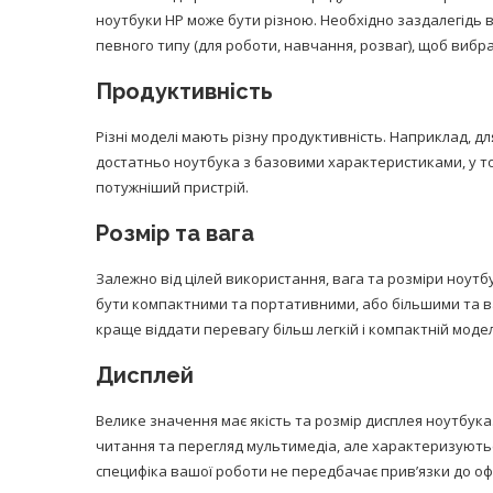
ноутбуки HP може бути різною. Необхідно заздалегідь 
певного типу (для роботи, навчання, розваг), щоб виб
Продуктивність
Різні моделі мають різну продуктивність. Наприклад, д
достатньо ноутбука з базовими характеристиками, у той
потужніший пристрій.
Розмір та вага
Залежно від цілей використання, вага та розміри ноутб
бути компактними та портативними, або більшими та в
краще віддати перевагу більш легкій і компактній модел
Дисплей
Велике значення має якість та розмір дисплея ноутбук
читання та перегляд мультимедіа, але характеризуютьс
специфіка вашої роботи не передбачає прив’язки до офі