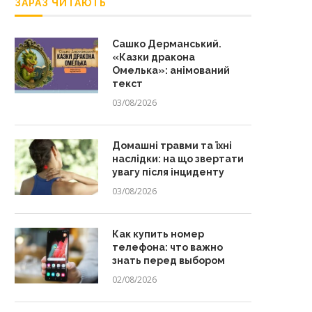
ЗАРАЗ ЧИТАЮТЬ
Сашко Дерманський.
«Казки дракона
Омелька»: анімований
текст
03/08/2026
Домашні травми та їхні
наслідки: на що звертати
увагу після інциденту
03/08/2026
Как купить номер
телефона: что важно
знать перед выбором
02/08/2026