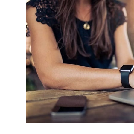
равильно принимать
Лікарі назвали 
льна: никакого кипятка
коронавірусу в
и...
14/Бер/2020
30/Січ/2021