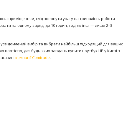
поза приміщенням, слід звернути увагу на тривалість роботи
ати на одному заряді до 10 годин, тоді як інші — лише 2–3
усвідомлений вибір та вибрати найбільш підходящий для ваших
ю вартістю, для будь-яких завдань купити ноутбук HP у Києві з
магазині
компанії Comtrade
.