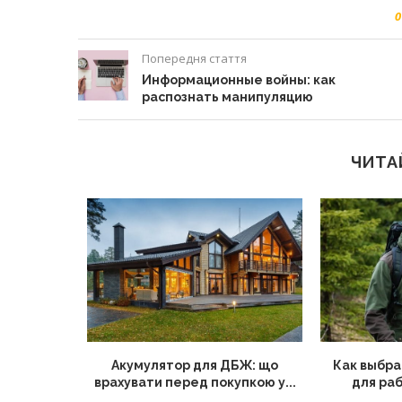
0
Попередня стаття
Информационные войны: как
распознать манипуляцию
ЧИТА
 чоловіче
Акумулятор для ДБЖ: що
Как выбра
врахувати перед покупкою у...
для раб