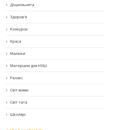
Дошкільнята
Здоров'я
Конкурси
Краса
Малюки
Матеріали для НУШ
Релакс
Світ мами
Світ тата
Школярі