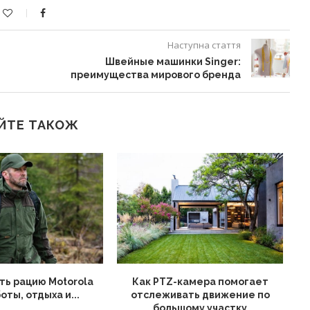
Наступна стаття
Швейные машинки Singer:
преимущества мирового бренда
ЙТЕ ТАКОЖ
ть рацию Motorola
Как PTZ-камера помогает
оты, отдыха и...
отслеживать движение по
большому участку