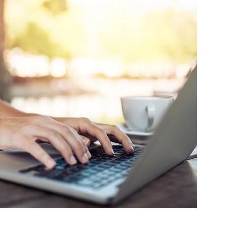
Попробуйте рецепт
симптоми
легендарного супа доктора
 дітей
Моро, который без...
08/Січ/2021