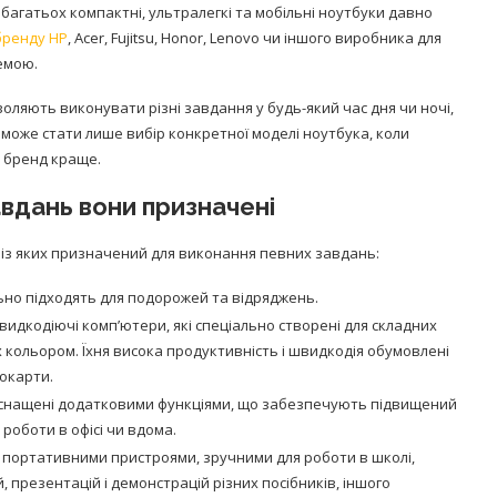
 багатьох компактні, ультралегкі та мобільні ноутбуки давно
бренду HP
, Acer, Fujitsu, Honor, Lenovo чи іншого виробника для
емою.
оляють виконувати різні завдання у будь-який час дня чи ночі,
може стати лише вибір конкретної моделі ноутбука, коли
й бренд краще.
авдань вони призначені
н із яких призначений для виконання певних завдань:
ально підходять для подорожей та відряджень.
швидкодіючі комп’ютери, які спеціально створені для складних
 кольором. Їхня висока продуктивність і швидкодія обумовлені
окарти.
 оснащені додатковими функціями, що забезпечують підвищений
роботи в офісі чи вдома.
, портативними пристроями, зручними для роботи в школі,
 презентацій і демонстрацій різних посібників, іншого