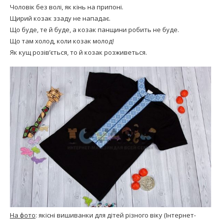
Чоловік без волі, як кінь на припоні.
Щирий козак ззаду не нападає.
Що буде, те й буде, а козак панщини робить не буде.
Що там холод, коли козак молод!
Як кущ розів’ється, то й козак розживеться.
На фото
: якісні вишиванки для дітей різного віку (Інтернет-