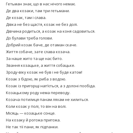
Гетьман знає, що в нас нічого немає.
Де два козаки, там три гетьмани.
Де козак, там і слава.
Дівка не без щастя, козак не без долі.
Дівчина родиться, а козак на коня садовиться.
До булави треба голови.
Добрий козак баче, де отаман скаче.
Життя собаче, зате слава козача.
За наше жито та ще нас бито.
Звання козацьке, а життя собацьке.
Зроду-віку козак не був і не буде катом!
Козак з бідою, як риба з водою.
Козак із пригорщі нап’ється, а з долоні пообіда.
Козацькому роду нема переводу.
Козача потилиця панам ляхам не хилиться.
Коли козак у полі, то він на волі.
Місяць — козацьке сонце.
На козаку й рогожа пригожа.
Не так тії пани, як підпанки.