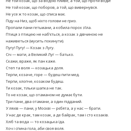
Не той козак, що за водою пливе, а той, що проти води!
Не той козак, що поборов, а той, що вивернувся.
Не усе ж то козак, що списа має.
Піду на Низ, щоб ніхто голови не гриз.
Пропали пани гетьмани, а кобила порох з’їла.
Птиця з птицею не наб’ється, а козак з дівчиною не
наживеться (мусить покинути).
Пугу! Пугу! — Козак з Лугу.
Січ — мати, а Великий Луг — батько.
Скажи, враже, як пан каже.
Степ та воля — козацька доля.
Терпи, козаче, горе — будеш пити мед.
Терпи, хлопче, козаком будеш.
Ти козак, тільки шапка не так.
То не козак, що отаманом не думає бути.
Три пани, два отамани, а один підданий.
У ляхів — пани, у Москві — рєбята, а у нас — брати.
У нас де крак, там козак, а де байрак, там і сто козаків.
Хліб та вода — то козацька їда.
Хоч і спина гола, аби своя воля.