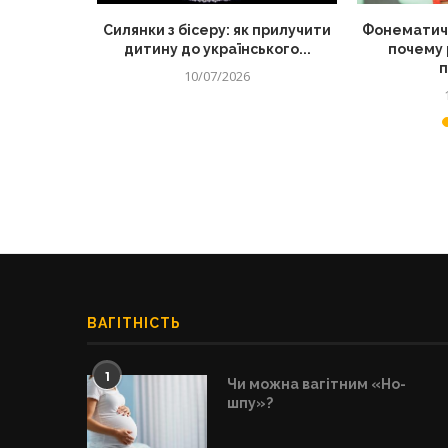
 корисний
Силянки з бісеру: як прилучити
Фонематиче
для дітей
дитину до українського...
почему 
п
10/07/2026
ВАГІТНІСТЬ
1
Чи можна вагітним «Но-
шпу»?