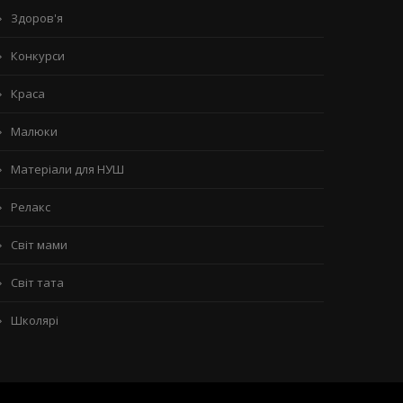
Здоров'я
Конкурси
Краса
Малюки
Матеріали для НУШ
Релакс
Світ мами
Світ тата
Школярі