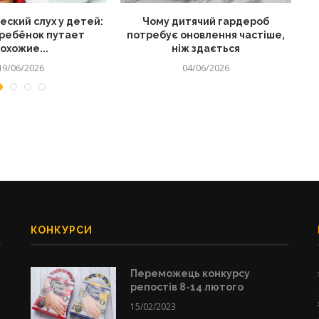
ский слух у детей:
Чому дитячий гардероб
Як
ребёнок путает
потребує оновлення частіше,
охожие...
ніж здається
19/06/2026
04/06/2026
КОНКУРСИ
Переможець конкурсу
репостів 8-14 лютого
15/02/2023