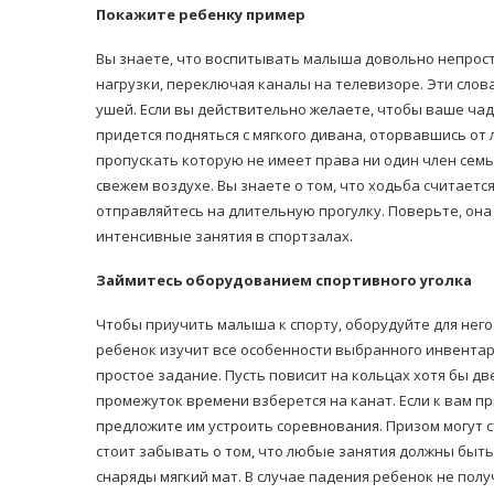
Покажите ребенку пример
Вы знаете, что воспитывать малыша довольно непросто
нагрузки, переключая каналы на телевизоре. Эти слов
ушей. Если вы действительно желаете, чтобы ваше чадо
придется подняться с мягкого дивана, оторвавшись от
пропускать которую не имеет права ни один член семь
равильно принимать
свежем воздухе. Вы знаете о том, что ходьба считаетс
Лікарі назвали 
льна: никакого кипятка
отправляйтесь на длительную прогулку. Поверьте, он
коронавірусу в
и...
интенсивные занятия в спортзалах.
14/Бер/2020
30/Січ/2021
Займитесь оборудованием спортивного уголка
Чтобы приучить малыша к спорту, оборудуйте для него
ребенок изучит все особенности выбранного инвентар
простое задание. Пусть повисит на кольцах хотя бы д
промежуток времени взберется на канат. Если к вам пр
предложите им устроить соревнования. Призом могут с
стоит забывать о том, что любые занятия должны быт
снаряды мягкий мат. В случае падения ребенок не пол