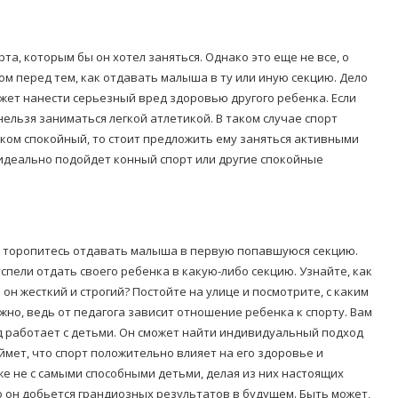
а, которым бы он хотел заняться. Однако это еще не все, о
ом перед тем, как отдавать малыша в ту или иную секцию. Дело
ожет нанести серьезный вред здоровью другого ребенка. Если
нельзя заниматься легкой атлетикой. В таком случае спорт
шком спокойный, то стоит предложить ему заняться активными
идеально подойдет конный спорт или другие спокойные
е торопитесь отдавать малыша в первую попавшуюся секцию.
спели отдать своего ребенка в какую-либо секцию. Узнайте, как
он жесткий и строгий? Постойте на улице и посмотрите, с каким
жно, ведь от педагога зависит отношение ребенка к спорту. Вам
д работает с детьми. Он сможет найти индивидуальный подход
ймет, что спорт положительно влияет на его здоровье и
же не с самыми способными детьми, делая из них настоящих
 он добьется грандиозных результатов в будущем. Быть может,