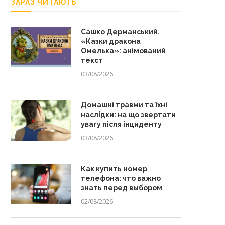
ЗАРАЗ ЧИТАЮТЬ
Сашко Дерманський.
«Казки дракона
Омелька»: анімований
текст
03/08/2026
Домашні травми та їхні
наслідки: на що звертати
увагу після інциденту
03/08/2026
Как купить номер
телефона: что важно
знать перед выбором
02/08/2026