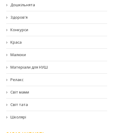
Дошкільнята
Здоров'я
Конкурси
Краса
Малюки
Матеріали для НУШ
Релакс
Світ мами
Світ тата
Школярі