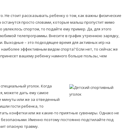
. Не стоит рассказывать ребенку о том, как важны физические
а останутся просто словами, которые малыш пропустит мимо
 увлеклось спортом, то подайте ему пример. Да, для этого
 любимой телепрограммы. Внесите в график утреннюю зарядку,
и. Выходные – это подходящее время для активных игр на
Попробуйте рецепт
я наиболее эффективным видом спорта? Если нет, то сейчас же
симптоми
легендарного супа доктора
а принесет вашему ребенку намного больше пользы, чем
 дітей
Моро, который без...
08/Січ/2021
 специальный уголок. Когда
я, можете дать ему самое
ве минуты или же за отведенный
ишли гости ребенка, то
тать конфетки или же какие-то приятные сувениры. Однако не
ь безопасными. Именно поэтому постоянно подстилайте под
учит опасную травму.