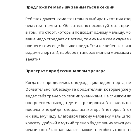
Предложите малышу заниматься в секции
Ребенок должен самостоятельно выбирать тот вид спорт
чем стоит помнить. Обязательно посоветуйтесь с врач
в том, что спорт, который подходит одному малышу, м
ваше чадо страдает от астмы, то ему ни в коем случае 
принесет ему еще больше вреда. Если же ребенок сли
видами спорта. И, наоборот, гиперактивным малышам 
занятия.
Проверьте профессионализм тренера
Когда вы определились с подходящим видом спорта, н
Обязательно побеседуйте с родителями, которые уже у
ведет себя тренер со своими учениками. Не слишком ли 
настроением выходят дети с тренировки. Это очень ва
идеально подойдет специалист, который не первый го
и к вашему чаду. Благодаря такому человеку малыш по
красоту. Добрый и чуткий тренер будет заниматься да
чемпионов. Если ваш малыш сможет полюбить спорт, то