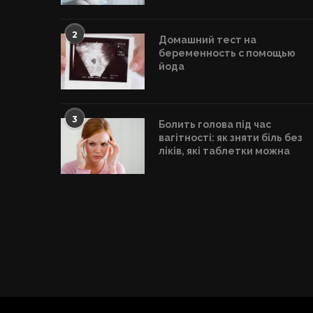
2
Домашний тест на
беременность с помощью
йода
3
Болить голова під час
вагітності: як зняти біль без
ліків, які таблетки можна