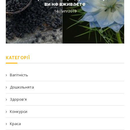
ви не вживаєте
14/Лип/2019
КАТЕГОРІЇ
Вагітність
Дошкільнята
Здоров'я
Конкурси
Краса