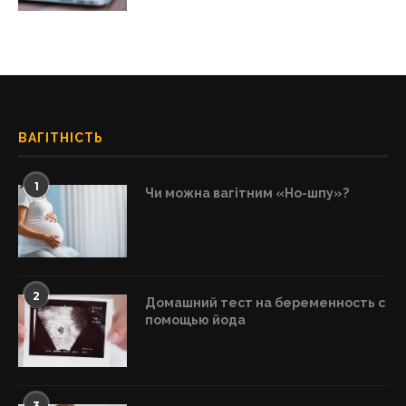
ВАГІТНІСТЬ
1
Чи можна вагітним «Но-шпу»?
2
Домашний тест на беременность с
помощью йода
3