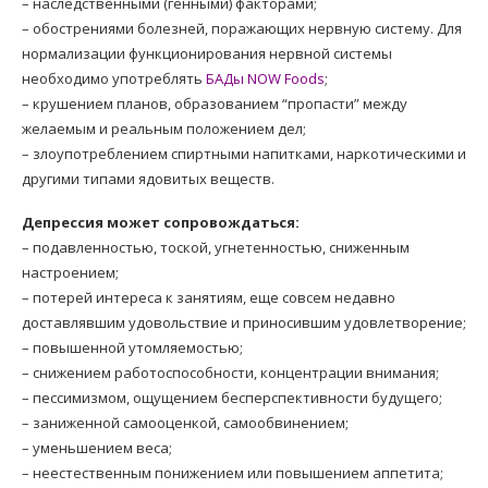
– наследственными (генными) факторами;
– обострениями болезней, поражающих нервную систему. Для
нормализации функционирования нервной системы
необходимо употреблять
БАДы NOW Foods
;
– крушением планов, образованием “пропасти” между
желаемым и реальным положением дел;
– злоупотреблением спиртными напитками, наркотическими и
другими типами ядовитых веществ.
Депрессия может сопровождаться:
– подавленностью, тоской, угнетенностью, сниженным
настроением;
– потерей интереса к занятиям, еще совсем недавно
доставлявшим удовольствие и приносившим удовлетворение;
– повышенной утомляемостью;
– снижением работоспособности, концентрации внимания;
– пессимизмом, ощущением бесперспективности будущего;
– заниженной самооценкой, самообвинением;
– уменьшением веса;
– неестественным понижением или повышением аппетита;