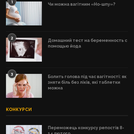
1
Чи можна вагітним «Но-шпу»?
2
Домашний тест на беременность с
помощью йода
3
Болить голова під час вагітності: як
зняти біль без ліків, які таблетки
можна
КОНКУРСИ
Переможець конкурсу репостів 8-
14 лютого