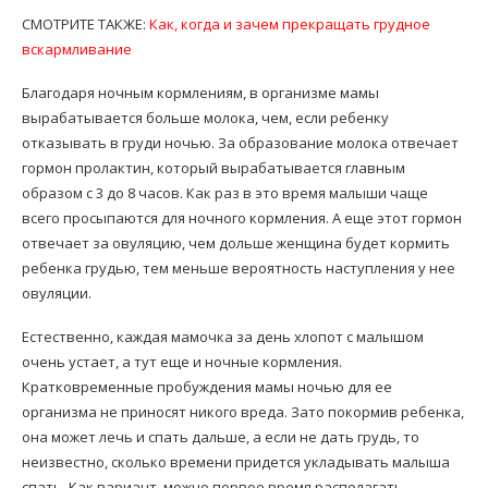
СМОТРИТЕ ТАКЖЕ:
Как, когда и зачем прекращать грудное
вскармливание
Благодаря ночным кормлениям, в организме мамы
вырабатывается больше молока, чем, если ребенку
отказывать в груди ночью. За образование молока отвечает
гормон пролактин, который вырабатывается главным
образом с 3 до 8 часов. Как раз в это время малыши чаще
всего просыпаются для ночного кормления. А еще этот гормон
отвечает за овуляцию, чем дольше женщина будет кормить
ребенка грудью, тем меньше вероятность наступления у нее
овуляции.
Естественно, каждая мамочка за день хлопот с малышом
очень устает, а тут еще и ночные кормления.
Кратковременные пробуждения мамы ночью для ее
организма не приносят никого вреда. Зато покормив ребенка,
она может лечь и спать дальше, а если не дать грудь, то
неизвестно, сколько времени придется укладывать малыша
спать. Как вариант, можно первое время располагать