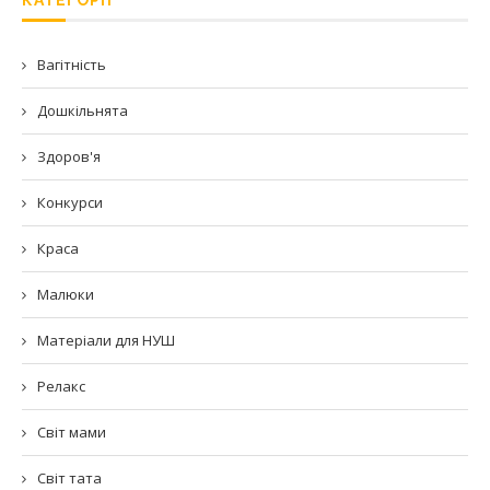
КАТЕГОРІЇ
Вагітність
Дошкільнята
Здоров'я
Конкурси
Краса
Малюки
Матеріали для НУШ
Релакс
Світ мами
Світ тата