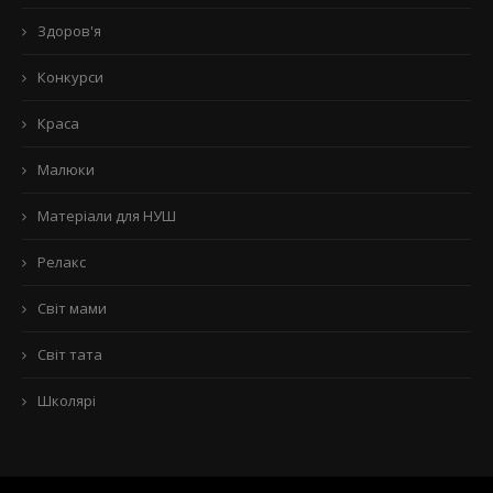
Здоров'я
Конкурси
Краса
Малюки
Матеріали для НУШ
Релакс
Світ мами
Світ тата
Школярі