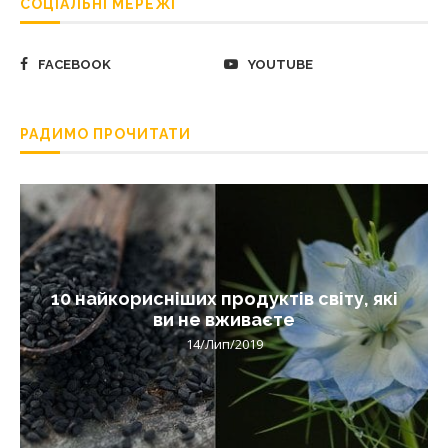
СОЦІАЛЬНІ МЕРЕЖІ
FACEBOOK
YOUTUBE
РАДИМО ПРОЧИТАТИ
10 найкорисніших продуктів світу, які
ви не вживаєте
14/Лип/2019