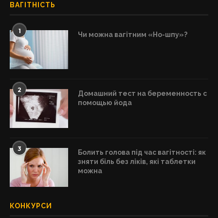
ВАГІТНІСТЬ
1
Чи можна вагітним «Но-шпу»?
2
Домашний тест на беременность с
помощью йода
3
Болить голова під час вагітності: як
зняти біль без ліків, які таблетки
можна
КОНКУРСИ