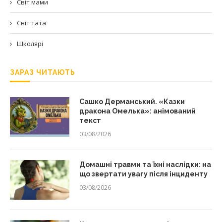
Світ мами
Світ тата
Школярі
ЗАРАЗ ЧИТАЮТЬ
Сашко Дерманський. «Казки
дракона Омелька»: анімований
текст
03/08/2026
Домашні травми та їхні наслідки: на
що звертати увагу після інциденту
03/08/2026