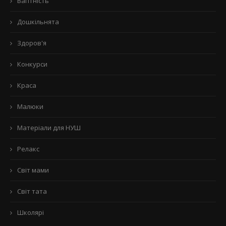
Вагітність
Дошкільнята
Здоров'я
Конкурси
Краса
Малюки
Матеріали для НУШ
Релакс
Світ мами
Світ тата
Школярі