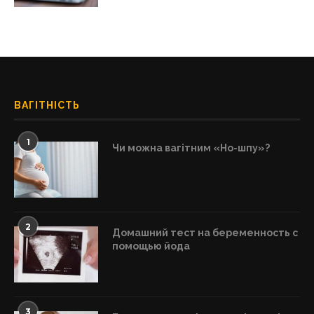
ВАГІТНІСТЬ
1
Чи можна вагітним «Но-шпу»?
2
Домашний тест на беременность с
помощью йода
3