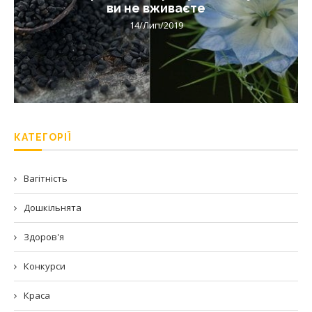
ви не вживаєте
14/Лип/2019
КАТЕГОРІЇ
Вагітність
Дошкільнята
Здоров'я
Конкурси
Краса