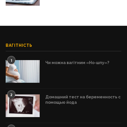
ВАГІТНІСТЬ
1
Чи можна вагітним «Но-шпу»?
2
Домашний тест на беременность с
помощью йода