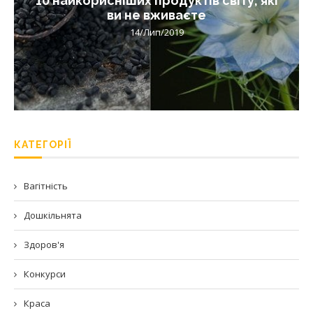
10 найкорисніших продуктів світу, які
ви не вживаєте
14/Лип/2019
КАТЕГОРІЇ
Вагітність
Дошкільнята
Здоров'я
Конкурси
Краса