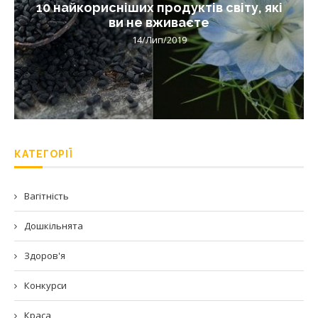
10 найкорисніших продуктів світу, які
ви не вживаєте
14/Лип/2019
КАТЕГОРІЇ
Вагітність
Дошкільнята
Здоров'я
Конкурси
Краса