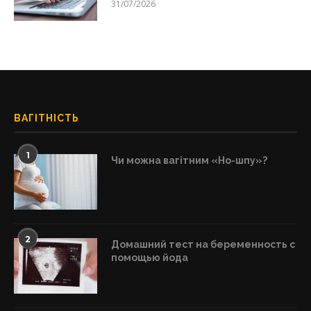
31/07/2026
ВАГІТНІСТЬ
1
Чи можна вагітним «Но-шпу»?
2
Домашний тест на беременность с
помощью йода