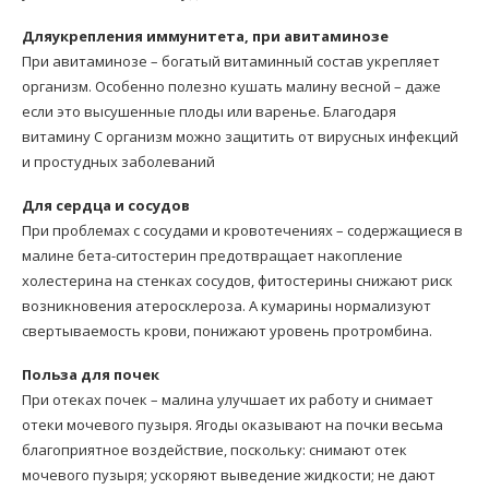
Дляукрепления иммунитета, при авитаминозе
При авитаминозе – богатый витаминный состав укрепляет
организм. Особенно полезно кушать малину весной – даже
если это высушенные плоды или варенье. Благодаря
витамину С организм можно защитить от вирусных инфекций
и простудных заболеваний
Для сердца и сосудов
При проблемах с сосудами и кровотечениях – содержащиеся в
малине бета-ситостерин предотвращает накопление
холестерина на стенках сосудов, фитостерины снижают риск
возникновения атеросклероза. А кумарины нормализуют
свертываемость крови, понижают уровень протромбина.
Польза для почек
При отеках почек – малина улучшает их работу и снимает
отеки мочевого пузыря. Ягоды оказывают на почки весьма
благоприятное воздействие, поскольку: снимают отек
мочевого пузыря; ускоряют выведение жидкости; не дают