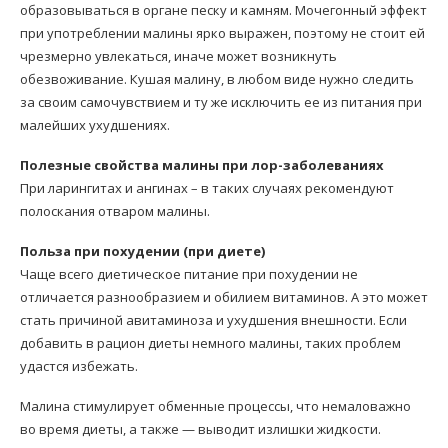
образовываться в органе песку и камням. Мочегонный эффект
при употреблении малины ярко выражен, поэтому не стоит ей
чрезмерно увлекаться, иначе может возникнуть
обезвоживание. Кушая малину, в любом виде нужно следить
за своим самочувствием и ту же исключить ее из питания при
малейших ухудшениях.
Полезные свойства малины при лор-заболеваниях
При ларингитах и ангинах – в таких случаях рекомендуют
полоскания отваром малины.
Польза при похудении (при диете)
Чаще всего диетическое питание при похудении не
отличается разнообразием и обилием витаминов. А это может
стать причиной авитаминоза и ухудшения внешности. Если
добавить в рацион диеты немного малины, таких проблем
удастся избежать.
Малина стимулирует обменные процессы, что немаловажно
во время диеты, а также — выводит излишки жидкости.