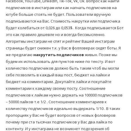
Facebook, YouTube, LinkedIn, Tik-Tok, Vk, Ok. Вопрос как найти
подписчиков в инстаграм или как нагнать подписчиков на
ютубе больше стоять не будет. Пользователи вручную
подписываются на Вас. Стоимость накрутки или подписчика
будет колебаться от 0,026 до 0,053$. Когда подписывается Бот
это как правило дешевле но и всегда бессмысленно.
Алгоритмы инстаграм не спят и рейтинг Вашей инстаграм
страницы будет снижен т.к. у Вас в фолловерах сидят боты. Я
же предлагаю
накрутить подписчиков
живых. Позже мы
будем их использовать для пунктов ниже по тексту. И вот
количество подписчиков должно быть таким чтоб вы могли
себе позволить в каждый ваш пост, бюджет на лайки и
бюджет на комментарии. Докупайте лайки и покупайте
комментарии к каждому своему посту. Соотношение
подписчиков к лайкам нужно держать на 100000 подписчиков
– 50000 лайков т.е 1/2 . Соотношение комментариев к
количеству подписчиков идеально выдержать 1/10 . В таких
пропорциях у Вас не будет вопросов от новых фоловеров
почему при ста тысячах подписчиков у Вас два лайка по
контенту. И у инстаграма не возникнет подозрения об